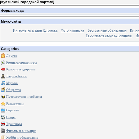
[
Купянский городской портал!
]
Форма входа
Меню сайта
Интернет-магазин Купянска
Фото Купянска
Бесплатные объявления
Купя
Творческие люди купянщины
И
Categories
Другое
Компьютерные игры
Красота и здоровье
Люди и блоги
Музыка
Общество
Путешествия и события
Развлечения
Сериалы
Спорт
Транспорт
Фильмы и анимация
Хобби и образование