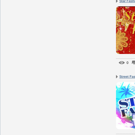
Star Fash
0
Street Fa