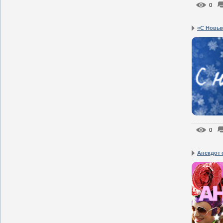
0
«С Новым 
0
Анекдот 