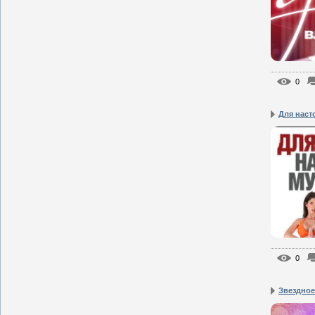
0
Для наст
0
Звездное