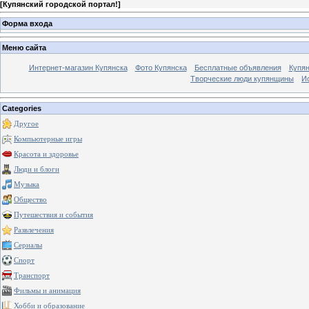
[
Купянский городской портал!
]
Форма входа
Меню сайта
Интернет-магазин Купянска
Фото Купянска
Бесплатные объявления
Купя
Творческие люди купянщины
И
Categories
Другое
Компьютерные игры
Красота и здоровье
Люди и блоги
Музыка
Общество
Путешествия и события
Развлечения
Сериалы
Спорт
Транспорт
Фильмы и анимация
Хобби и образование