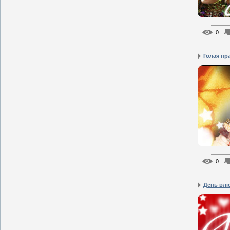
0
Голая пра
0
День вл