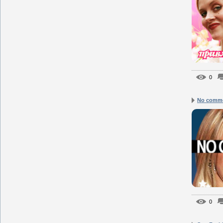
0
No comm
0