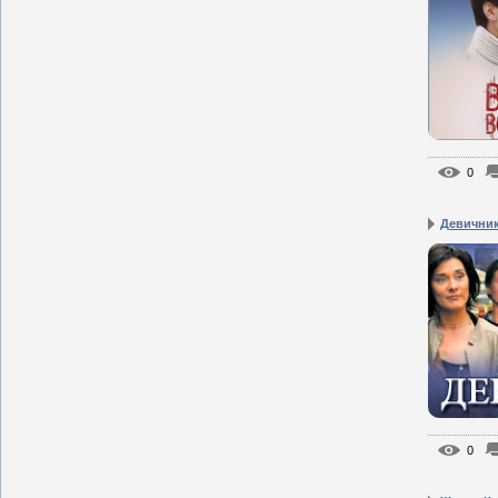
0
Девични
0