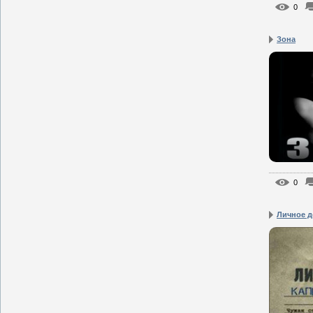
0
Зона
0
Личное д