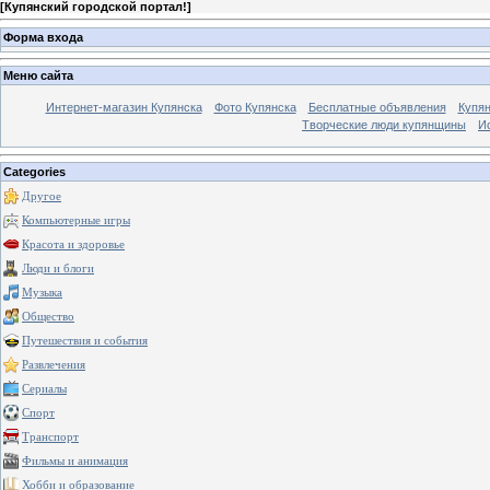
[
Купянский городской портал!
]
Форма входа
Меню сайта
Интернет-магазин Купянска
Фото Купянска
Бесплатные объявления
Купя
Творческие люди купянщины
И
Categories
Другое
Компьютерные игры
Красота и здоровье
Люди и блоги
Музыка
Общество
Путешествия и события
Развлечения
Сериалы
Спорт
Транспорт
Фильмы и анимация
Хобби и образование