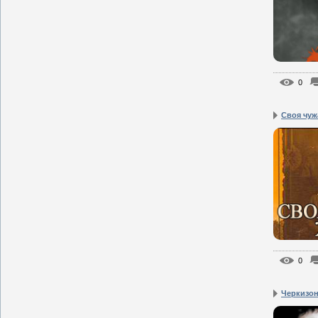
0
Своя чуж
0
Черкизон