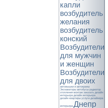
капли
возбудитель
желания
возбудитель
конский
Возбудители
для мужчин
и женщин
Возбудители
для двоих
автовышки и автокраны
Экскаваторы
автобусы
радиатор
отопления
монтаж
заказать дизайн
интерьера
дизайн интерьера
дизайн квартиры
услуги дизайнера
Днепр
интерьера