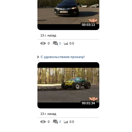
00:03:13
13 г. назад
0
0
0.0
С удовольствием прокачу!
00:01:34
13 г. назад
0
0
0.0