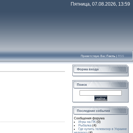
Пятница, 07.08.2026, 13:59
Приветствую Вас
Гость
|
RSS
Форма входа
Поиск
Последние события
Сообщения форума
Игры на ПК
(0)
Рыбалка
(4)
Где купить телевизор в Украине
недорого
(4)