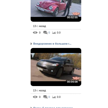
00:02:55
13 г. назад
0
0
0.0
Внедорожник в большом г...
00:04:08
13 г. назад
0
0
0.0
Полный привод для девушки