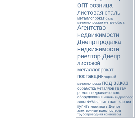
опт
розница
листовая сталь
металлопрокат
база
металлопроката
металлобаза
Агентство
недвижимости
Днепр
продажа
недвижимости
риелтор Днепр
листовой
металлопрокат
поставщик
черный
под заказ
металлопрокат
обработка металлов
тд там
ремонт гидравлического
оборудования
купить гидропресс
ваш карниз
зашита
лента ФУМ
купить
кваритра в Днепре
электронные
транспортеры
трубопроводная
конвейеры