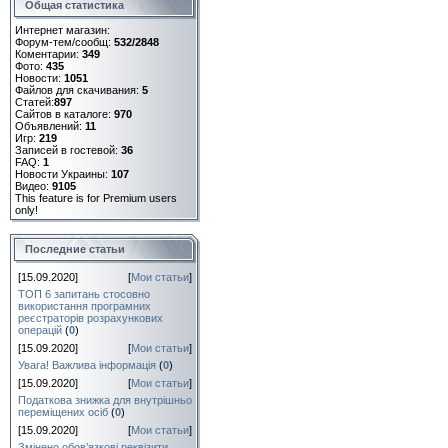
Общая статистика
Интернет магазин:
Форум-тем/сообщ:
532/2848
Коментарии:
349
Фото:
435
Новости:
1051
Файлов для скачивания:
5
Статей:
897
Сайтов в каталоге:
970
Объявлений:
11
Игр:
219
Записей в гостевой:
36
FAQ:
1
Новости Украины:
107
Видео:
9105
This feature is for Premium users
only!
Последние статьи
[15.09.2020]
[
Мои статьи
]
ТОП 6 запитань стосовно
використання програмних
реєстраторів розрахункових
операцій
(
0
)
[15.09.2020]
[
Мои статьи
]
Увага! Важлива інформація
(
0
)
[15.09.2020]
[
Мои статьи
]
Податкова знижка для внутрішньо
переміщених осіб
(
0
)
[15.09.2020]
[
Мои статьи
]
Змінено обов’язкові реквізити