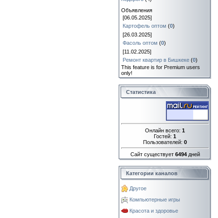
Объявления
[06.05.2025]
Картофель оптом
(
0
)
[26.03.2025]
Фасоль оптом
(
0
)
[11.02.2025]
Ремонт квартир в Бишкеке
(
0
)
This feature is for Premium users
only!
Статистика
Онлайн всего:
1
Гостей:
1
Пользователей:
0
Сайт существует
6494
дней
Категории каналов
Другое
Компьютерные игры
Красота и здоровье