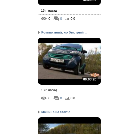
13 г. назад
0
0
0.0
Компактный, но быстрый ...
00:03:20
13 г. назад
0
0
0.0
Машина на Start'е