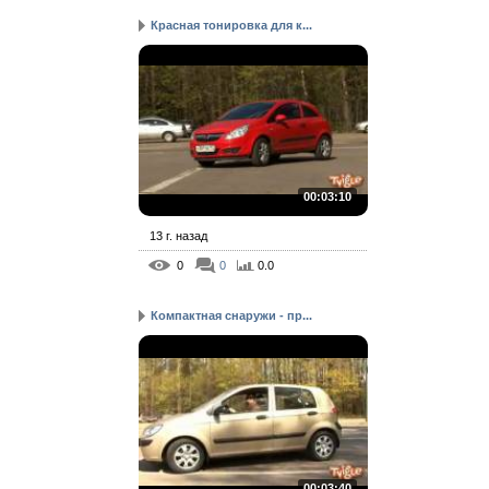
Красная тонировка для к...
00:03:10
13 г. назад
0
0
0.0
Компактная снаружи - пр...
00:03:40