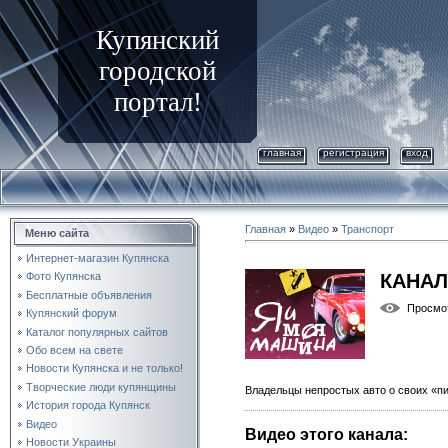
Купянский
городской
портал!
главная
регистрация
вход
Главная
»
Видео
»
Транспорт
Меню сайта
Интернет-магазин Купянска
КАНАЛ
Фото Купянска
Бесплатные объявления
Просмо
Купянский форум
Каталог популярных сайтов
Обо всем на свете
Новости Купянска и не только!
Творческие люди купянщины
Владельцы непростых авто о своих «п
История города Купянск
Видео
Видео этого канала
:
Новости Украины