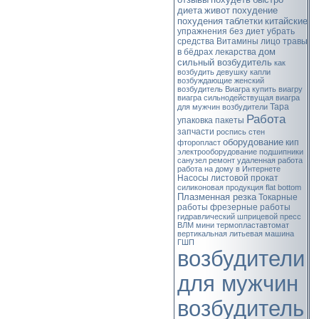
диета
живот
похудение
похудения
таблетки
китайские
упражнения
без диет
убрать
средства
Витамины
лицо
травы
дом
в бёдрах
лекарства
сильный возбудитель
как
возбудить девушку
капли
возбуждающие
женский
возбудитель
Виагра
купить виагру
виагра сильнодействущая
виагра
Тара
для мужчин
возбудители
Работа
упаковка
пакеты
запчасти
роспись стен
оборудование
кип
фторопласт
электрооборудование
подшипники
санузел
ремонт
удаленная работа
работа на дому в Интернете
Насосы
листовой прокат
силиконовая продукция
flat bottom
Плазменная резка
Токарные
работы
фрезерные работы
гидравлический шприцевой пресс
ВЛМ
мини термопластавтомат
вертикальная литьевая машина
ГШП
возбудители
для мужчин
возбудитель