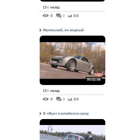
13 г. назад
0
0
0.0
Маленький, но модный
00:02:56
13 г. назад
0
0
0.0
В «Жук» я влюбился сразу