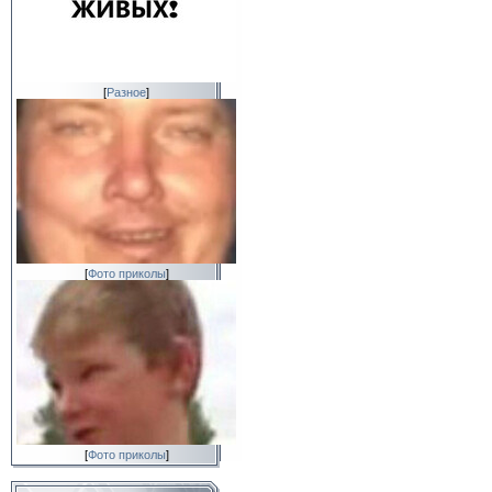
[
Разное
]
[
Фото приколы
]
[
Фото приколы
]