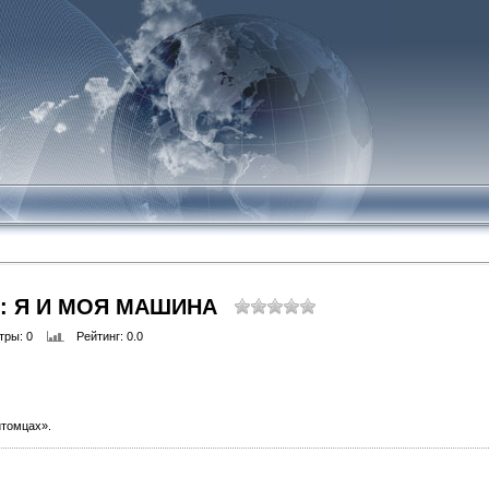
: Я И МОЯ МАШИНА
тры
: 0
Рейтинг
: 0.0
итомцах».