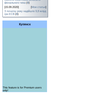
фіскального чека
(
0
)
[15.09.2020]
[
Мои статьи
]
З початку року надійшло 9,8 млрд
грн ЄСВ
(
0
)
Купянск
This feature is for Premium users
only!