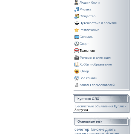
Люди и блоги
Музыка
Общество
Путешествия и события
Развлечения
Сериалы
Спорт
Транспорт
Фильмы и анимация
Хобби и образование
Юмор
Все каналы
Каналы пользователей
Купянск ОЛХ
Бесплатные объявления Купянск
Загрузка
Основные теги
селетер
Тайские
диеты
отзывы
похудеть
быстро