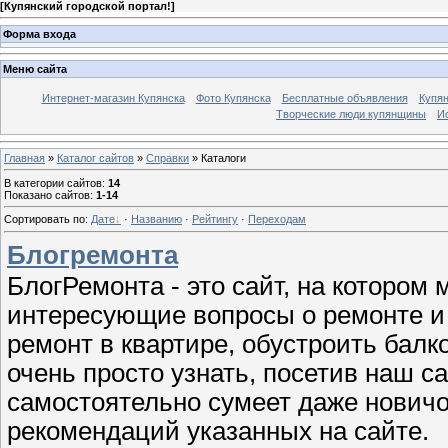
[
Купянский городской портал!
]
Форма входа
Меню сайта
Интернет-магазин Купянска
Фото Купянска
Бесплатные объявления
Купя
Творческие люди купянщины
И
Главная
»
Каталог сайтов
»
Справки
» Каталоги
В категории сайтов
:
14
Показано сайтов
:
1-14
Сортировать по
:
Дате
·
Названию
·
Рейтингу
·
Переходам
Блогремонта
БлогРемонта - это сайт, на котором
интересующие вопросы о ремонте и 
ремонт в квартире, обустроить балк
очень просто узнать, посетив наш с
самостоятельно сумеет даже новичо
рекомендаций указанных на сайте.