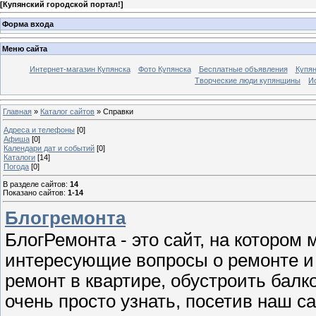
[
Купянский городской портал!
]
Форма входа
Меню сайта
Интернет-магазин Купянска
Фото Купянска
Бесплатные объявления
Купя
Творческие люди купянщины
И
Главная
»
Каталог сайтов
» Справки
Адреса и телефоны
[0]
Афиша
[0]
Календари дат и событий
[0]
Каталоги
[14]
Погода
[0]
В разделе сайтов
:
14
Показано сайтов
:
1-14
Блогремонта
БлогРемонта - это сайт, на котором
интересующие вопросы о ремонте и 
ремонт в квартире, обустроить балк
очень просто узнать, посетив наш с