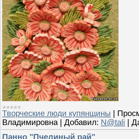
Творческие люди купянщины
|
Просм
Владимировна
|
Добавил:
N@tali
|
Д
Панно "Пчелиный рай"