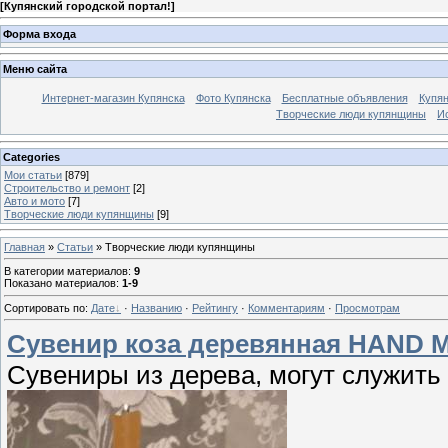
[
Купянский городской портал!
]
Форма входа
Меню сайта
Интернет-магазин Купянска
Фото Купянска
Бесплатные объявления
Купя
Творческие люди купянщины
И
Categories
Мои статьи
[879]
Строительство и ремонт
[2]
Авто и мото
[7]
Творческие люди купянщины
[9]
Главная
»
Статьи
» Творческие люди купянщины
В категории материалов
:
9
Показано материалов
:
1-9
Сортировать по
:
Дате
·
Названию
·
Рейтингу
·
Комментариям
·
Просмотрам
Сувенир коза деревянная HAND 
Cувениры из дерева, могут служить 