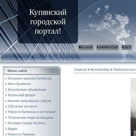
Купянский
городской
портал!
главная
регистрация
вход
Главная
»
Фотоальбом
»
Любительское
Меню сайта
Интернет-магазин Купянска
Фото Купянска
Бесплатные объявления
Купянский форум
Каталог популярных сайтов
Обо всем на свете
Новости Купянска и не только!
Творческие люди купянщины
История города Купянск
Видео
Новости Украины