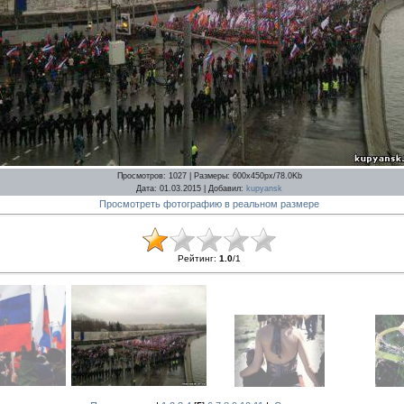
Просмотров
: 1027 |
Размеры
: 600x450px/78.0Kb
Дата
: 01.03.2015 |
Добавил
:
kupyansk
Просмотреть фотографию в реальном размере
Рейтинг
:
1.0
/
1