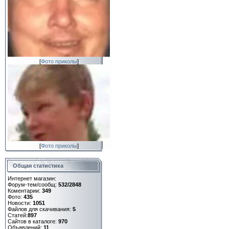
[
Фото приколы
]
[
Фото приколы
]
Общая статистика
Интернет магазин:
Форум-тем/сообщ:
532/2848
Коментарии:
349
Фото:
435
Новости:
1051
Файлов для скачивания:
5
Статей:
897
Сайтов в каталоге:
970
Объявлений:
11