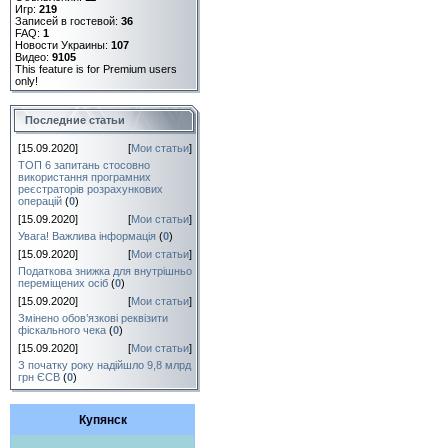
Игр:
219
Записей в гостевой:
36
FAQ:
1
Новости Украины:
107
Видео:
9105
This feature is for Premium users
only!
Последние статьи
[15.09.2020]
[
Мои статьи
]
ТОП 6 запитань стосовно
використання програмних
реєстраторів розрахункових
операцій
(
0
)
[15.09.2020]
[
Мои статьи
]
Увага! Важлива інформація
(
0
)
[15.09.2020]
[
Мои статьи
]
Податкова знижка для внутрішньо
переміщених осіб
(
0
)
[15.09.2020]
[
Мои статьи
]
Змінено обов’язкові реквізити
фіскального чека
(
0
)
[15.09.2020]
[
Мои статьи
]
З початку року надійшло 9,8 млрд
грн ЄСВ
(
0
)
Купянск