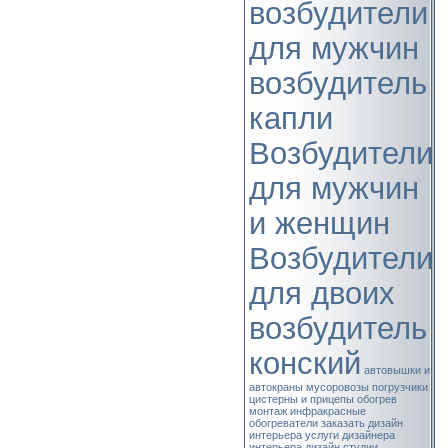
возбудители
для мужчин
возбудитель
капли
Возбудители
для мужчин
и женщин
Возбудители
для двоих
возбудитель
конский
автовышки и
автокраны
мусоровозы
погрузчики
цистерны и прицепы
обогрев
монтаж
инфракрасные
обогреватели
заказать дизайн
интерьера
услуги дизайнера
интерьера
дизайн студии