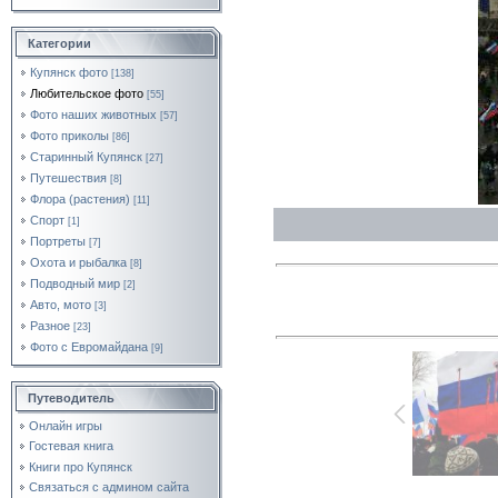
Категории
Купянск фото
[138]
Любительское фото
[55]
Фото наших животных
[57]
Фото приколы
[86]
Старинный Купянск
[27]
Путешествия
[8]
Флора (растения)
[11]
Спорт
[1]
Портреты
[7]
Охота и рыбалка
[8]
Подводный мир
[2]
Авто, мото
[3]
Разное
[23]
Фото с Евромайдана
[9]
Путеводитель
Онлайн игры
Гостевая книга
Книги про Купянск
Связаться с админом сайта