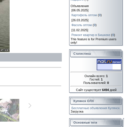
Объявления
[06.05.2025]
Картофель оптом
(
0
)
[26.03.2025]
Фасоль оптом
(
0
)
[11.02.2025]
Ремонт квартир в Бишкеке
(
0
)
This feature is for Premium users
only!
Статистика
Онлайн всего:
1
Гостей:
1
Пользователей:
0
Сайт существует
6494
дней
Купянск ОЛХ
Бесплатные объявления Купянск
Загрузка
Основные теги