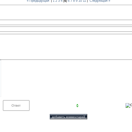
« Предыдущая
|
1
2
3
4
[
5
]
6
7
8
9
10
11
|
Следующая »