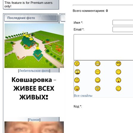
This feature is for Premium users
only!
Всего комментариев
:
0
Последние фото
Имя *:
Email *:
[
Любительское фото
]
Все смайлы
Код *:
[
Разное
]