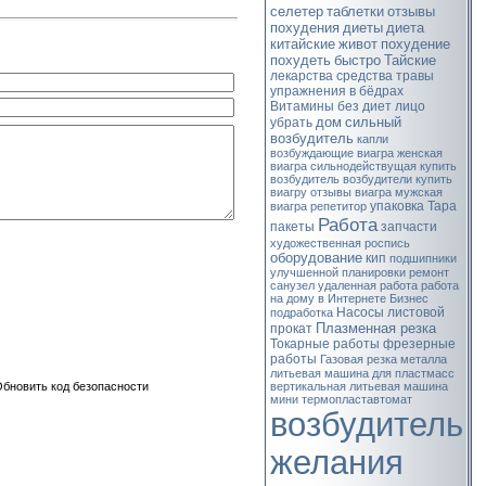
селетер
таблетки
отзывы
похудения
диеты
диета
китайские
живот
похудение
похудеть
быстро
Тайские
лекарства
средства
травы
упражнения
в бёдрах
Витамины
без диет
лицо
дом
сильный
убрать
возбудитель
капли
возбуждающие
виагра женская
виагра сильнодействущая
купить
возбудитель
возбудители
купить
виагру
отзывы виагра
мужская
упаковка
Тара
виагра
репетитор
Работа
пакеты
запчасти
художественная роспись
оборудование
кип
подшипники
улучшенной планировки
ремонт
санузел
удаленная работа
работа
на дому в Интернете
Бизнес
Насосы
листовой
подработка
Плазменная резка
прокат
Токарные работы
фрезерные
работы
Газовая резка металла
литьевая машина для пластмасс
вертикальная литьевая машина
мини термопластавтомат
возбудитель
желания