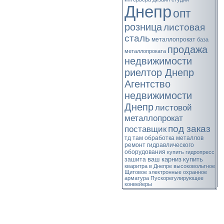
Днепр
опт
розница
листовая
сталь
металлопрокат
база
продажа
металлопроката
недвижимости
риелтор Днепр
Агентство
недвижимости
Днепр
листовой
металлопрокат
под заказ
поставщик
тд там
обработка металлов
ремонт гидравлического
оборудования
купить гидропресс
ваш карниз
купить
зашита
кваритра в Днепре
высоковольтное
Щитовое
электронные
охранное
арматура
Пускорегулирующее
конвейеры