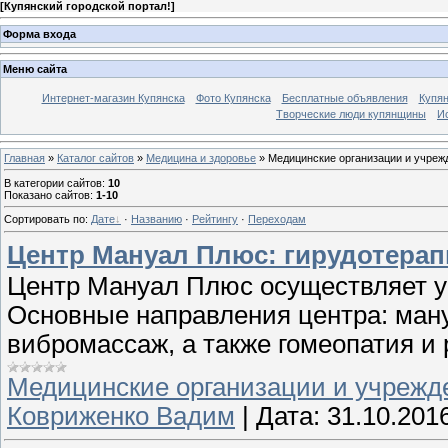
[
Купянский городской портал!
]
Форма входа
Меню сайта
Интернет-магазин Купянска
Фото Купянска
Бесплатные объявления
Купя
Творческие люди купянщины
И
Главная
»
Каталог сайтов
»
Медицина и здоровье
» Медицинские организации и учреж
В категории сайтов
:
10
Показано сайтов
:
1-10
Сортировать по
:
Дате
·
Названию
·
Рейтингу
·
Переходам
Центр Мануал Плюс: гирудотерап
Центр Мануал Плюс осуществляет у
Основные направления центра: ман
вибромассаж, а также гомеопатия и
Медицинские организации и учрежд
Ковриженко Вадим
|
Дата:
31.10.201