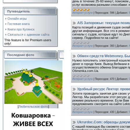
день в течение 25-60 минут, поможем 
услуг возможна разными способами: н
Путеводитель
Интернет-услуги
|
Переходов:
596
|
Добавил:
Онлайн игры
AIS Запорожье: текущая позиц
Гостевая книга
Карта позиций и движения судов онлай
Книги про Купянск
другая информация. Все это в режиме
сигналы с судов, которые идут по Дн
Связаться с админом сайта
сервер. Подробности на сайте!
This feature is for Premium users
only!
Интернет-услуги
|
Переходов:
393
|
Добавил:
Последние фото
Обмен средств Webmoney. Бы
Нужно пополнить электронный кошелек
денег в городе Киев. Вывод Вебмани в
осуществляемого обмена благодаря п
Obmenka.com.Ua.
Интернет-услуги
|
Переходов:
470
|
Добавил:
Удобный ресурс Лектор: пров
Хотите проводить занятия для своих
Лектор. Мы разработали этот ресурс д
режиме реального времени. Если Вам 
предложениях смотрите на сайте Lekto
[
Любительское фото
]
Интернет-услуги
|
Переходов:
430
|
Добавил:
Ukrurdoc.Com: образцы докум
С нашей помощью Вы сможете составит
Подробнее на сайте Ukrurdoc.Com.