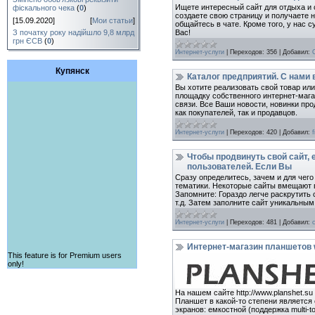
Ищете интересный сайт для отдыха и 
фіскального чека
(
0
)
создаете свою страницу и получаете 
[15.09.2020]
[
Мои статьи
]
общайтесь в чате. Кроме того, у нас 
Вас!
З початку року надійшло 9,8 млрд
грн ЄСВ
(
0
)
Интернет-услуги
|
Переходов:
356
|
Добавил:
Купянск
Каталог предприятий. С нами 
Вы хотите реализовать свой товар или
площадку собственного интернет-мага
связи. Все Ваши новости, новинки про
как покупателей, так и продавцов.
Интернет-услуги
|
Переходов:
420
|
Добавил:
f
Чтобы продвинуть свой сайт, 
пользователей. Если Вы
Сразу определитесь, зачем и для чего
тематики. Некоторые сайты вмещают 
Запомните: Гораздо легче раскрутить с
т.д. Затем заполните сайт уникальным
Интернет-услуги
|
Переходов:
481
|
Добавил:
Интернет-магазин планшетов 
This feature is for Premium users
only!
На нашем сайте http://www.planshet.
Планшет в какой-то степени является
экранов: емкостной (поддержка multi-