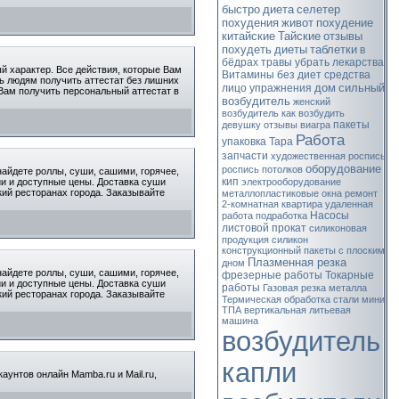
быстро
диета
селетер
похудения
живот
похудение
китайские
Тайские
отзывы
похудеть
диеты
таблетки
в
бёдрах
травы
убрать
лекарства
й характер. Все действия, которые Вам
Витамины
без диет
средства
чь людям получить аттестат без лишних
дом
сильный
лицо
упражнения
Вам получить персональный аттестат в
возбудитель
женский
возбудитель
как возбудить
пакеты
девушку
отзывы виагра
Работа
упаковка
Тара
запчасти
художественная роспись
оборудование
роспись потолков
айдете роллы, суши, сашими, горячее,
кип
ции и доступные цены. Доставка суши
электрооборудование
ий ресторанах города. Заказывайте
металлопластиковые окна
ремонт
2-комнатная квартира
удаленная
Насосы
работа
подработка
листовой прокат
силиконовая
продукция
силикон
конструкционный
пакеты с плоским
Плазменная резка
дном
айдете роллы, суши, сашими, горячее,
фрезерные работы
Токарные
ции и доступные цены. Доставка суши
работы
Газовая резка металла
ий ресторанах города. Заказывайте
Термическая обработка стали
мини
ТПА
вертикальная литьевая
машина
возбудитель
капли
аунтов онлайн Mamba.ru и Mail.ru,