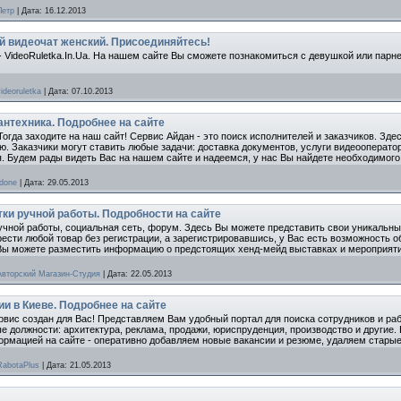
Петр
|
Дата:
16.12.2013
ый видеочат женский. Присоединяйтесь!
- VideoRuletka.In.Ua. На нашем сайте Вы сможете познакомиться с девушкой или пар
videoruletka
|
Дата:
07.10.2013
антехника. Подробнее на сайте
огда заходите на наш сайт! Сервис Айдан - это поиск исполнителей и заказчиков. Зде
. Заказчики могут ставить любые задачи: доставка документов, услуги видеооператор
я. Будем рады видеть Вас на нашем сайте и надеемся, у нас Вы найдете необходимого
Idone
|
Дата:
29.05.2013
ки ручной работы. Подробности на сайте
учной работы, социальная сеть, форум. Здесь Вы можете представить свои уникальн
ести любой товар без регистрации, а зарегистрировавшись, у Вас есть возможность
 Вы можете разместить информацию о предстоящих хенд-мейд выставках и мероприят
Авторский Магазин-Студия
|
Дата:
22.05.2013
ии в Киеве. Подробнее на сайте
рвис создан для Вас! Представляем Вам удобный портал для поиска сотрудников и раб
е должности: архитектура, реклама, продажи, юриспруденция, производство и другие. 
рмацией на сайте - оперативно добавляем новые вакансии и резюме, удаляем старые.
RabotaPlus
|
Дата:
21.05.2013