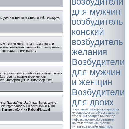
возбудители
для мужчин
нем для постоянных отношений. Заходите
возбудитель
конский
возбудитель
сь Вы легко можете дать задание или
а или электрика, мелкий бытовой ремонт,
желания
 специалиста или работу!
Возбудители
для мужчин
ые творения или приобрести оригинальную
 общаться на нашем форуме или
и женщин
иях. Информация на AutorShop.Com.
Возбудители
для двоих
оты RabotaPlus.Ua. У нас Вы сможете
Вас ждут более 5000 вакансий и 4000
погрузчики
цистерны и прицепы
 Ищите работу на RabotaPlus.Ua!
мусоровозы
автобусы
радиатор
отопления
обогрев
Конвектор
инфракрасные обогреватели
монтаж
отопление
дизайн
интерьера
дизайн квартиры