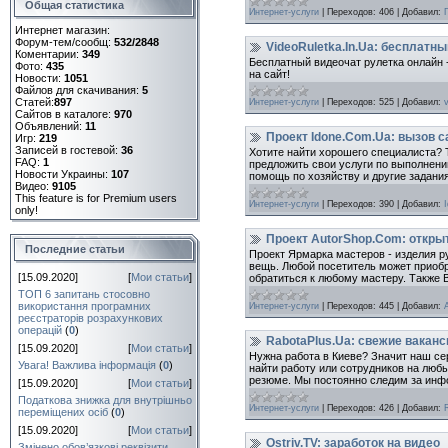
Общая статистика
Интернет-услуги
|
Переходов:
406
|
Добавил:
Интернет магазин:
Форум-тем/сообщ:
532/2848
VideoRuletka.In.Ua: бесплатн
Коментарии:
349
Бесплатный видеочат рулетка онлайн 
Фото:
435
на сайт!
Новости:
1051
Файлов для скачивания:
5
Статей:
897
Интернет-услуги
|
Переходов:
525
|
Добавил:
Сайтов в каталоге:
970
Объявлений:
11
Проект Idone.Com.Ua: вызов с
Игр:
219
Записей в гостевой:
36
Хотите найти хорошего специалиста? Т
FAQ:
1
предложить свои услуги по выполнению
Новости Украины:
107
помощь по хозяйству и другие задани
Видео:
9105
This feature is for Premium users
Интернет-услуги
|
Переходов:
390
|
Добавил:
only!
Проект AutorShop.Com: открыт
Последние статьи
Проект Ярмарка мастеров - изделия р
вещь. Любой посетитель может приобр
[15.09.2020]
[
Мои статьи
]
обратиться к любому мастеру. Также
ТОП 6 запитань стосовно
використання програмних
Интернет-услуги
|
Переходов:
445
|
Добавил:
реєстраторів розрахункових
операцій
(
0
)
RabotaPlus.Ua: свежие ваканс
[15.09.2020]
[
Мои статьи
]
Нужна работа в Киеве? Значит наш се
Увага! Важлива інформація
(
0
)
найти работу или сотрудников на любы
резюме. Мы постоянно следим за инфо
[15.09.2020]
[
Мои статьи
]
Податкова знижка для внутрішньо
Интернет-услуги
|
Переходов:
426
|
Добавил:
переміщених осіб
(
0
)
[15.09.2020]
[
Мои статьи
]
Ostriv.TV: заработок на видео
Змінено обов’язкові реквізити