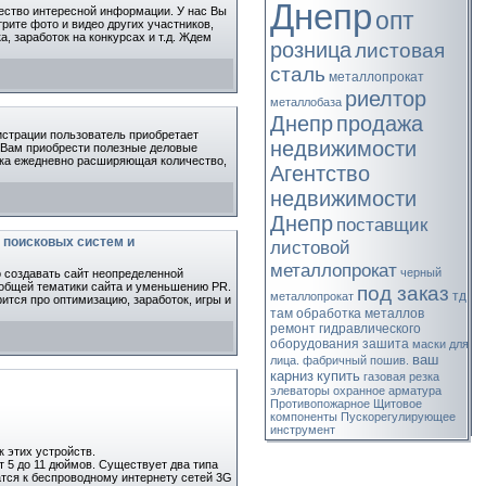
Днепр
жество интересной информации. У нас Вы
опт
рите фото и видео других участников,
, заработок на конкурсах и т.д. Ждем
розница
листовая
сталь
металлопрокат
риелтор
металлобаза
Днепр
продажа
гистрации пользователь приобретает
недвижимости
т Вам приобрести полезные деловые
адка ежедневно расширяющая количество,
Агентство
недвижимости
Днепр
поставщик
я поисковых систем и
листовой
металлопрокат
черный
о создавать сайт неопределенной
 общей тематики сайта и уменьшению PR.
под заказ
тд
металлопрокат
рится про оптимизацию, заработок, игры и
там
обработка металлов
ремонт гидравлического
оборудования
зашита
маски для
ваш
лица. фабричный пошив.
карниз
купить
газовая резка
элеваторы
охранное
арматура
Противопожарное
Щитовое
компоненты
Пускорегулирующее
инструмент
 этих устройств.
 5 до 11 дюймов. Существует два типа
чатся к беспроводному интернету сетей 3G