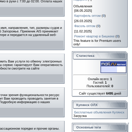
мо в руки с 7:00 до 02:00. Оплата наших
Объявления
[06.05.2025]
Картофель оптом
(
0
)
[26.03.2025]
Фасоль оптом
(
0
)
 имя, направления, тип, размеры судов и
[11.02.2025]
IS Запорожье. Приемник AIS принимает
тере и передается на удаленный веб-
Ремонт квартир в Бишкеке
(
0
)
This feature is for Premium users
only!
Статистика
ожить Вам услуги по обмену электронных
аш сервис гарантирует Вам оперативность
бности смотрите на сайте
Онлайн всего:
1
Гостей:
1
Пользователей:
0
Сайт существует
6495
дней
точки зрения функциональности ресурс
ит Вам проводить проводить занятия в
. Подробную информацию о наших
Купянск ОЛХ
Бесплатные объявления Купянск
Загрузка
Основные теги
ассационном порядке и прочие органы.