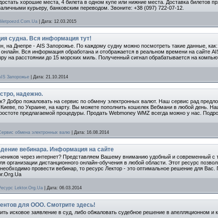
достать хорошие места, 4 билета в одном купе или нижние места. Доставка билетов пря
аличными курьеру, банковским переводом. Звоните: +38 (097) 722-07-12.
Biletpoezd.Com.Ua
|
Дата:
12.03.2015
ия судна. Вся информация тут!
н, на Днепре - AIS Запорожье. По каждому судну можно посмотреть такие данные, как:
 онлайн. Вся информация обработана и отображается в реальном времени на сайте A
епру на расстоянии до 15 морских миль. Полученный сигнал обрабатывается на компью
AIS Запорожье
|
Дата:
21.10.2014
стро, надежно.
? Добро пожаловать на сервис по обмену электронных валют. Наш сервис рад предл
 Киеве, по Украине, на карту. Вы можете пополнить кошелек Вебмани в любой день. Н
ростоте предлагаемой процедуры. Продать Webmoney WMZ всегда можно у нас. Подро
Сервис обмена электронных валю
|
Дата:
16.08.2014
едение вебинара. Информация на сайте
 учеников через интернет? Представляем Вашему вниманию удобный и современный с 
ля организации дистанционного онлайн-обучения в любой области. Этот ресурс позвол
необходимо провести вебинар, то ресурс Лектор - это оптимальное решение для Вас
r.Org.Ua
Ресурс Lektor.Org.Ua
|
Дата:
06.03.2014
ентов для ООО. Смотрите здесь!
ь исковое заявление в суд, либо обжаловать судебное решение в апелляционном и к