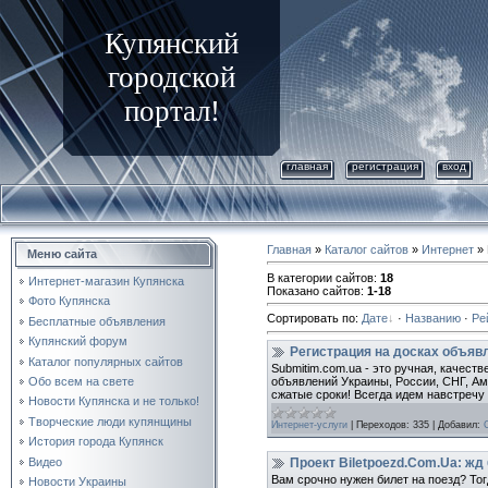
Купянский
городской
портал!
главная
регистрация
вход
Главная
»
Каталог сайтов
»
Интернет
» 
Меню сайта
В категории сайтов
:
18
Интернет-магазин Купянска
Показано сайтов
:
1-18
Фото Купянска
Сортировать по
:
Дате
·
Названию
·
Ре
Бесплатные объявления
Купянский форум
Регистрация на досках объявл
Каталог популярных сайтов
Submitim.com.ua - это ручная, качест
Обо всем на свете
объявлений Украины, России, СНГ, Ам
сжатые сроки! Всегда идем навстречу
Новости Купянска и не только!
Творческие люди купянщины
Интернет-услуги
|
Переходов:
335
|
Добавил:
История города Купянск
Видео
Проект Biletpoezd.Com.Ua: жд 
Вам срочно нужен билет на поезд? Тог
Новости Украины