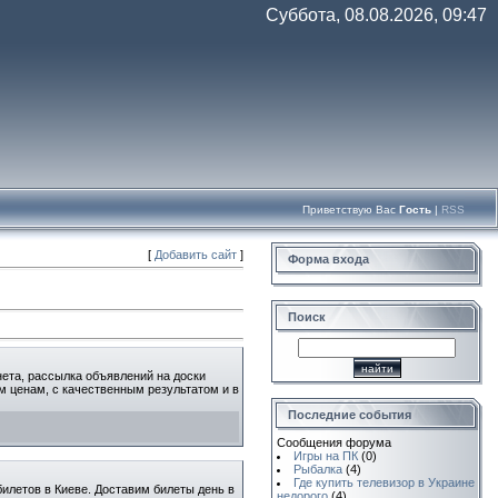
Суббота, 08.08.2026, 09:47
Приветствую Вас
Гость
|
RSS
[
Добавить сайт
]
Форма входа
Поиск
рнета, рассылка объявлений на доски
м ценам, с качественным результатом и в
Последние события
Сообщения форума
Игры на ПК
(0)
Рыбалка
(4)
Где купить телевизор в Украине
билетов в Киеве. Доставим билеты день в
недорого
(4)