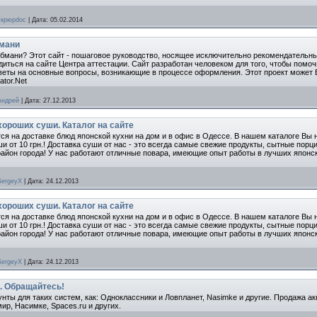
укрюрdoc
|
Дата:
05.02.2014
бмани
бмани? Этот сайт - пошаговое руководство, носящее исключительно рекомендательны
иться на сайте Центра аттестации. Сайт разработан человеком для того, чтобы помо
веты на основные вопросы, возникающие в процессе оформления. Этот проект может 
ator.Net
Андрей
|
Дата:
27.12.2013
ороших суши. Каталог на сайте
 на доставке блюд японской кухни на дом и в офис в Одессе. В нашем каталоге Вы н
ши от 10 грн.! Доставка суши от нас - это всегда самые свежие продукты, сытные пор
айон города! У нас работают отличные повара, имеющие опыт работы в лучших японск
SergeyX
|
Дата:
24.12.2013
ороших суши. Каталог на сайте
 на доставке блюд японской кухни на дом и в офис в Одессе. В нашем каталоге Вы н
ши от 10 грн.! Доставка суши от нас - это всегда самые свежие продукты, сытные пор
айон города! У нас работают отличные повара, имеющие опыт работы в лучших японск
SergeyX
|
Дата:
24.12.2013
. Обращайтесь!
ты для таких систем, как: Одноклассники и Ловпланет, Nasimke и другие. Продажа акк
р, Насимке, Spaces.ru и других.