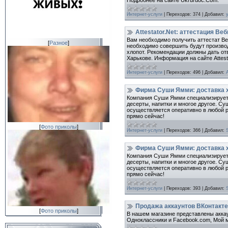
Интернет-услуги
|
Переходов:
374
|
Добавил:
Attestator.Net: аттестация Ве
Вам необходимо получить аттестат Ве
[
Разное
]
необходимо совершить будут производ
хлопот. Рекомендации должны дать от
Харькове. Информация на сайте Attest
Интернет-услуги
|
Переходов:
496
|
Добавил:
Фирма Суши Ямми: доставка х
Компания Суши Ямми специализируется
десерты, напитки и многое другое. Су
осуществляется оперативно в любой р
прямо сейчас!
[
Фото приколы
]
Интернет-услуги
|
Переходов:
366
|
Добавил:
Фирма Суши Ямми: доставка х
Компания Суши Ямми специализируется
десерты, напитки и многое другое. Су
осуществляется оперативно в любой р
прямо сейчас!
Интернет-услуги
|
Переходов:
393
|
Добавил:
Продажа аккаунтов ВКонтакте
[
Фото приколы
]
В нашем магазине представлены аккаун
Одноклассники и Facebook.com, Мой ми