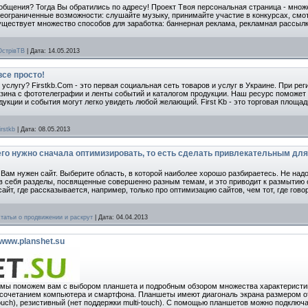
общения? Тогда Вы обратились по адресу! Проект Твоя персональная страница - мно
неограниченные возможности: слушайте музыку, принимайте участие в конкурсах, смот
существует множество способов для заработка: баннерная реклама, рекламная рассылка
ОстрiвТВ
|
Дата:
14.05.2013
все просто!
 услугу? Firstkb.Com - это первая социальная сеть товаров и услуг в Украине. При ре
зина с фототелеграфии и ленты событий и каталогом продукции. Наш ресурс поможе
дукции и события могут легко увидеть любой желающий. First Kb - это торговая площ
irstkb
|
Дата:
08.05.2013
его нужно сначала оптимизировать, то есть сделать привлекательным дл
 Вам нужен сайт. Выберите область, в которой наиболее хорошо разбираетесь. Не над
в себя разделы, посвященные совершенно разным темам, и это приводит к размытию
айт, где рассказывается, например, только про оптимизацию сайтов, чем тот, где гово
статьи о продвижении и раскрут
|
Дата:
04.04.2013
www.planshet.su
su мы поможем вам с выбором планшета и подробным обзором множества характеристик
 сочетанием компьютера и смартфона. Планшеты имеют диагональ экрана размером от
touch), резистивный (нет поддержки multi-touch). С помощью планшетов можно подклю