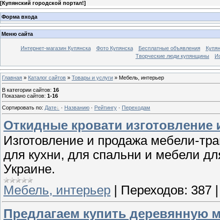
[
Купянский городской портал!
]
Форма входа
Меню сайта
Интернет-магазин Купянска
Фото Купянска
Бесплатные объявления
Купя
Творческие люди купянщины
И
Главная
»
Каталог сайтов
»
Товары и услуги
» Мебель, интерьер
В категории сайтов
:
16
Показано сайтов
:
1-16
Сортировать по
:
Дате
·
Названию
·
Рейтингу
·
Переходам
Откидные кровати изготовление 
Изготовление и продажа мебели-тра
для кухни, для спальни и мебели дл
Украине.
Мебель, интерьер
|
Переходов:
387
Предлагаем купить деревянную ме