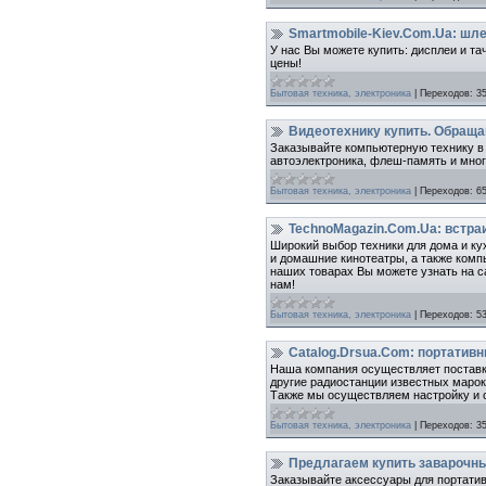
Smartmobile-Kiev.Com.Ua: шл
У нас Вы можете купить: дисплеи и та
цены!
Бытовая техника, электроника
|
Переходов:
3
Видеотехнику купить. Обраща
Заказывайте компьютерную технику в
автоэлектроника, флеш-память и мног
Бытовая техника, электроника
|
Переходов:
6
TechnoMagazin.Com.Ua: встра
Широкий выбор техники для дома и ку
и домашние кинотеатры, а также комп
наших товарах Вы можете узнать на са
нам!
Бытовая техника, электроника
|
Переходов:
5
Catalog.Drsua.Com: портативн
Наша компания осуществляет поставку
другие радиостанции известных марок:
Также мы осуществляем настройку и о
Бытовая техника, электроника
|
Переходов:
3
Предлагаем купить заварочны
Заказывайте аксессуары для портатив