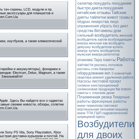
селетер
похудеть
похудение
быстро
диета
похудения
ь тач-скрины, LCD, модули и пр.
китайские
отзывы
Тайские
ичные аксессуары для планшетов и
een.Com.Ua.
диеты
таблетки
живот
травы
в
бёдрах
лекарства
лицо
упражнения
убрать
без диет
дом
средства
Витамины
сильный возбудитель
женский
возбудитель
капли возбуждающие
ики, ноутбуков, а также климатической
виагра женская
как возбудить
девушку
возбудители
купить
виагру
купить возбудитель
мужская виагра
репетитор
Работа
упаковка
Тара
пакеты
запчасти
роспись потолков
тарейки и аккумуляторы), фонарики и
роспись стен
Капролон
ндов: Electrum, Delux, Magnum, а также
оборудование
кип
2-комнатная
. Заказывайте!
квартира
ремонт
удаленная работа
Насосы
листовой прокат
силикон конструкционный
силиконовая продукция
flat bottom
пакеты с плоским дном
Плазменная резка
Токарные
Apple. Здесь Вы найдете все о гаджетах
работы
фрезерные работы
 самые свежие новости, обзоры, сплетни
мини термопластавтомат
orm.Com.Ua.
вертикальная литьевая машина
мини ТПА
ГШП
гидравлический
шприцевой пресс
Возбудители
для двоих
 Sony PS Vita, Sony Playstation, Xbox
 Быстрая доставка курьером и почтой. На