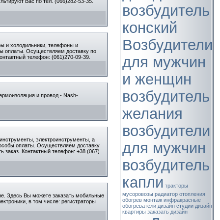
тируют Вас по тел. (066)282-53-35.
возбудитель
конский
Возбудители
ры и холодильники, телефоны и
бы оплаты. Осуществляем доставку по
для мужчин
онтактный телефон: (061)270-09-39.
и женщин
возбудитель
ермоизоляция и провод - Nash-
желания
возбудители
 инструменты, электроинструменты, а
для мужчин
пособы оплаты. Осуществляем доставку
ь заказ. Контактный телефон: +38 (067)
возбудитель
капли
тракторы
мусоровозы
радиатор отопления
не. Здесь Вы можете заказать мобильные
обогрев
монтаж
инфракрасные
ектроники, в том числе: регистраторы
обогреватели
дизайн студии
дизайн
квартиры
заказать дизайн