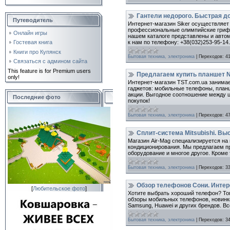
Гантели недорого. Быстрая д
Путеводитель
Интернет-магазин Siker осуществляет 
профессиональные олимпийские грифы,
Онлайн игры
нашем каталоге представлены и автом
к нам по телефону: +38(032)253-95-14.
Гостевая книга
Книги про Купянск
Бытовая техника, электроника
|
Переходов:
4
Связаться с админом сайта
This feature is for Premium users
Предлагаем купить планшет N
only!
Интернет-магазин TST.com.ua занимае
гаджетов: мобильные телефоны, планше
акции. Выгодное соотношение между ц
Последние фото
покупок!
Бытовая техника, электроника
|
Переходов:
4
Сплит-система Mitsubishi. Вы
Магазин Air-Mag специализируется на
кондиционирования. Мы предлагаем п
оборудование и многое другое. Кроме 
Бытовая техника, электроника
|
Переходов:
3
Обзор телефонов Сони. Интер
[
Любительское фото
]
Хотите выбрать хороший телефон? То
обзоры мобильных телефонов, новинки
Samsung, Huawei и других брендов. Вс
Бытовая техника, электроника
|
Переходов:
3