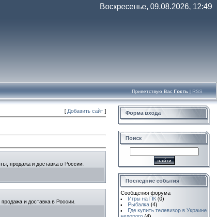
Воскресенье, 09.08.2026, 12:49
Приветствую Вас
Гость
|
RSS
[
Добавить сайт
]
Форма входа
Поиск
ты, продажа и доставка в России.
Последние события
Сообщения форума
Игры на ПК
(0)
продажа и доставка в России.
Рыбалка
(4)
Где купить телевизор в Украине
недорого
(4)