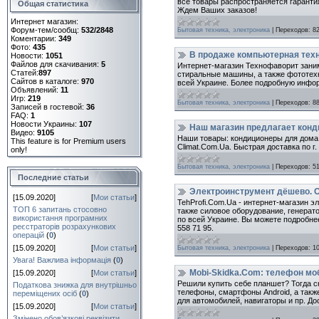
все товары распространяется гаранти
Общая статистика
Ждем Ваших заказов!
Интернет магазин:
Форум-тем/сообщ:
532/2848
Бытовая техника, электроника
|
Переходов:
8
Коментарии:
349
Фото:
435
В продаже компьютерная техн
Новости:
1051
Файлов для скачивания:
5
Интернет-магазин Технофаворит заним
Статей:
897
стиральные машины, а также фототех
Сайтов в каталоге:
970
всей Украине. Более подробную информ
Объявлений:
11
Игр:
219
Бытовая техника, электроника
|
Переходов:
8
Записей в гостевой:
36
FAQ:
1
Новости Украины:
107
Наш магазин предлагает конд
Видео:
9105
Наши товары: кондиционеры для дома,
This feature is for Premium users
Climat.Com.Ua. Быстрая доставка по г
only!
Бытовая техника, электроника
|
Переходов:
5
Последние статьи
Электроинструмент дёшево. 
[15.09.2020]
[
Мои статьи
]
TehProfi.Com.Ua - интернет-магазин 
ТОП 6 запитань стосовно
также силовое оборудование, генерат
використання програмних
по всей Украине. Вы можете подробнее
реєстраторів розрахункових
558 71 95.
операцій
(
0
)
[15.09.2020]
[
Мои статьи
]
Бытовая техника, электроника
|
Переходов:
1
Увага! Важлива інформація
(
0
)
Mobi-Skidka.Com: телефон мо
[15.09.2020]
[
Мои статьи
]
Решили купить себе планшет? Тогда с
Податкова знижка для внутрішньо
телефоны, смартфоны Android, а такж
переміщених осіб
(
0
)
для автомобилей, навигаторы и пр. До
[15.09.2020]
[
Мои статьи
]
Змінено обов’язкові реквізити