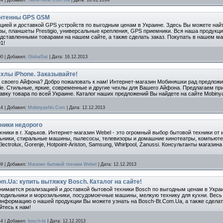
 антенны GPS GSM
ацией и доставкой GPS устройств по выгодным ценам в Украине. Здесь Вы можете на
ы, планшеты Prestigio, универсальные крепления, GPS приемники. Вся наша продукц
дставленными товарами на нашем сайте, а также сделать заказ. Покупать в нашем маг
1!
00
|
Добавил:
GlobalSat
|
Дата:
16.12.2013
хлы iPhone. Заказывайте!
я своего Айфона? Добро пожаловать к нам! Интернет-магазин Мобиняшки рад предлож
e. Стильные, яркие, современные и другие чехлы для Вашего Айфона. Предлагаем приоб
авку товара по всей Украине. Каталог наших предложений Вы найдете на сайте Mobiny
14
|
Добавил:
Mobinyashki.Com
|
Дата:
12.12.2013
ники недорого
ники в г. Харьков. Интернет-магазин Webel - это огромный выбор бытовой техники от
ьники, стиральные машины, пылесосы, телевизоры и домашние кинотеатры, компьютер
ectrolux, Gorenje, Hotpoint-Ariston, Samsung, Whirlpool, Zanussi. Консультанты магаз
59
|
Добавил:
Магазин бытовой техники Webel
|
Дата:
12.12.2013
m.Ua: купить вытяжку Bosch. Каталог на сайте!
нимается реализацией и доставкой бытовой техники Bosch по выгодным ценам в Укра
одильники и морозильники, посудомоечные машины, мелкую технику для кухни. Вес
информацию о нашей продукции Вы можете узнать на Bosch-Bt.Com.Ua, а также сделат
йтесь к нам!
44
|
Добавил:
bosch-bt
|
Дата:
12.12.2013