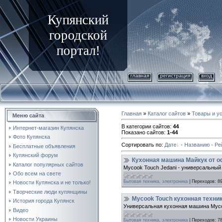
Купянский
городской
портал!
главная
регистрация
вход
Главная
»
Каталог сайтов
»
Товары и у
Меню сайта
В категории сайтов
:
44
Интернет-магазин Купянска
Показано сайтов
:
1-44
Фото Купянска
Сортировать по
:
Дате
·
Названию
·
Ре
Бесплатные объявления
Купянский форум
Кухонная машина Майкук от 
Каталог популярных сайтов
Mycook Touch Jedani - универсальный
Обо всем на свете
Бытовая техника, электроника
|
Переходов:
8
Новости Купянска и не только!
Творческие люди купянщины
Mycook Touch кухонная техни
История города Купянск
Универсальная кухонная машина Mycoo
Видео
Новости Украины
Бытовая техника, электроника
|
Переходов:
7