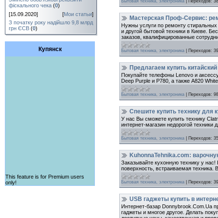
Бытовая техника, электроника
|
Переходов:
3
фіскального чека
(
0
)
[15.09.2020]
[
Мои статьи
]
Мастерская Проф-Сервис: ре
З початку року надійшло 9,8 млрд
Нужны услуги по ремонту стиральных 
грн ЄСВ
(
0
)
и другой бытовой техники в Киеве. Б
заказов, квалифицированные сотрудник
Купянск
Бытовая техника, электроника
|
Переходов:
3
Предлагаем купить китайский
Покупайте телефоны Lenovo и аксессу
Deep Purple и P780, а также A820 White
Бытовая техника, электроника
|
Переходов:
9
Спешите купить технику для к
У нас Вы сможете купить технику Clat
интернет-магазин недорогой техники д
Бытовая техника, электроника
|
Переходов:
3
KuhonnaTehnika.com: варочну
Заказывайте кухонную технику у нас!
поверхность, встраиваемая техника. 
This feature is for Premium users
Бытовая техника, электроника
|
Переходов:
3
only!
USB гаджеты купить в интерн
Интернет-базар Donnybrook.Com.Ua п
гаджеты и многое другое. Делать пок
доступные цены, качественная и пров