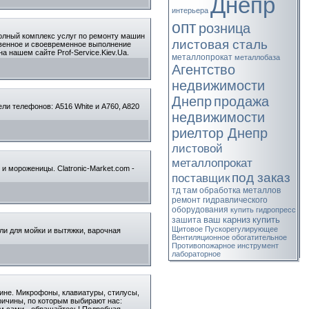
Днепр
интерьера
опт
розница
полный комплекс услуг по ремонту машин
листовая сталь
твенное и своевременное выполнение
а нашем сайте Prof-Service.Kiev.Ua.
металлопрокат
металлобаза
Агентство
недвижимости
Днепр
продажа
и телефонов: A516 White и A760, A820
недвижимости
риелтор Днепр
листовой
металлопрокат
 и мороженицы. Clatronic-Market.сom -
под заказ
поставщик
тд там
обработка металлов
ремонт гидравлического
оборудования
купить гидропресс
ваш карниз
купить
зашита
Щитовое
Пускорегулирующее
ли для мойки и вытяжки, варочная
Вентиляционное
обогатительное
Противопожарное
инструмент
лабораторное
ине. Микрофоны, клавиатуры, стилусы,
Причины, по которым выбирают нас:
ом сами - обращайтесь! Подробная