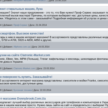
80
|
Добавил:
Интернет-магазин Mobi-Skidka.C
|
Дата:
25.06.2014
монт стиральных машин, Лука
машин? Значит наше предложение - это то, что Вам нужно! Проф-Сервис оказывает 
есплатный вызов мастера! Причины, по которым выбирают нас: доступные цены, качес
и. Убедитесь в этом сами - заказывайте! Подробная информация об услугах и ценах н
94
|
Добавил:
Проф-Сервис
|
Дата:
21.04.2014
 смартфон. Высокое качество!
ары к ним в нашем интернет-магазине! В ассортименте представлены различные модел
, S750 и A706, S920 и A830, A850 и другие.
84
|
Добавил:
Allphone.com.ua
|
Дата:
24.03.2014
ухни на сайте Clatronic-Market.com
ronic, Elbee, Ves, MPM (Польша), Tristar: вафельницы и кексницы, шоколадные фонтаны
ля дома в Украине.
50
|
Добавил:
Clatronic-Market.com
|
Дата:
23.03.2014
ю поверхность купить. Заказывайте!
 В ассортименте интернет-магазина представлены: смесители и мойки Franke, смесите
Высокое качество, доступные цены.
99
|
Добавил:
Кухонная техника
|
Дата:
22.03.2014
ет-магазине Donnybrook.Com.Ua
редлагает лучший выбор различных аксессуаров для телефонов и компьютеров в Укра
упки в нашем магазине просто. Нужно лишь зайти на сайт и определиться с выбором! 
еренная продукция, быстрая доставка, надлежащее качество сервиса. Убедитесь в эт