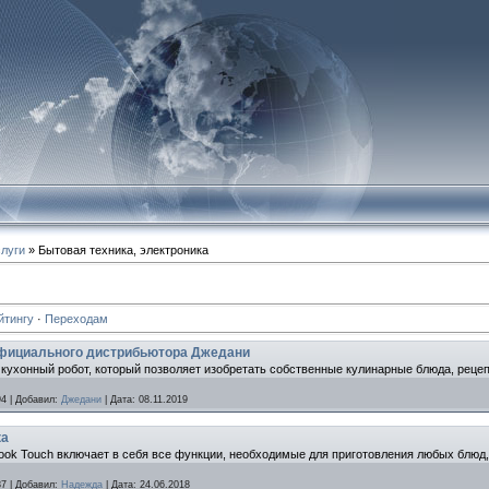
слуги
» Бытовая техника, электроника
йтингу
·
Переходам
официального дистрибьютора Джедани
 кухонный робот, который позволяет изобретать собственные кулинарные блюда, рецеп
94
|
Добавил:
Джедани
|
Дата:
08.11.2019
ка
k Touch включает в себя все функции, необходимые для приготовления любых блюд, 
87
|
Добавил:
Надежда
|
Дата:
24.06.2018