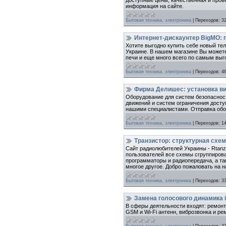
информация на сайте.
Бытовая техника, электроника
|
Переходов:
3
Интернет-дискаунтер BigMO: п
Хотите выгодно купить себе новый т
Украине. В нашем магазине Вы можете
печи и еще много всего по самым выг
Бытовая техника, электроника
|
Переходов:
4
Фирма Делишес: установка в
Оборудование для систем безопасност
движений и систем ограничения досту
нашими специалистами. Отправка обор
Бытовая техника, электроника
|
Переходов:
1
Транзистор: структурная схем
Сайт радиолюбителей Украины - Rtanz
пользователей все схемы сгруппирова
программаторы и радиопередача, а та
многое другое. Добро пожаловать на н
Бытовая техника, электроника
|
Переходов:
3
Замена голосового динамика i
В сферы деятельности входят: ремонт
GSM и Wi-Fi антенн, виброзвонка и ре
Бытовая техника, электроника
|
Переходов:
3