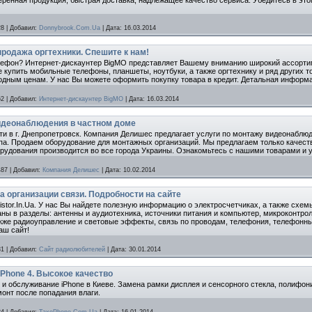
28
|
Добавил:
Donnybrook.Com.Ua
|
Дата:
16.03.2014
родажа оргтехники. Спешите к нам!
елефон? Интернет-дискаунтер BigMO представляет Вашему вниманию широкий ассорти
 купить мобильные телефоны, планшеты, ноутбуки, а также оргтехнику и ряд других 
одным ценам. У нас Вы можете оформить покупку товара в кредит. Детальная информ
62
|
Добавил:
Интернет-дискаунтер BigMO
|
Дата:
16.03.2014
идеонаблюдения в частном доме
и в г. Днепропетровск. Компания Делишес предлагает услуги по монтажу видеонаблюд
па. Продаем оборудование для монтажных организаций. Мы предлагаем только качест
удования производится во все города Украины. Ознакомьтесь с нашими товарами и у
487
|
Добавил:
Компания Делишес
|
Дата:
10.02.2014
а организации связи. Подробности на сайте
istor.In.Ua. У нас Вы найдете полезную информацию о электросчетчиках, а также схем
ны в разделы: антенны и аудиотехника, источники питания и компьютер, микроконтро
кже радиоуправление и световые эффекты, связь по проводам, телефония, телефонны
аш сайт!
31
|
Добавил:
Сайт радиолюбителей
|
Дата:
30.01.2014
Phone 4. Высокое качество
 и обслуживание iPhone в Киеве. Замена рамки дисплея и сенсорного стекла, полифо
монт после попадания влаги.
24
|
Добавил:
TaxoPhone.Com.Ua
|
Дата:
16.01.2014