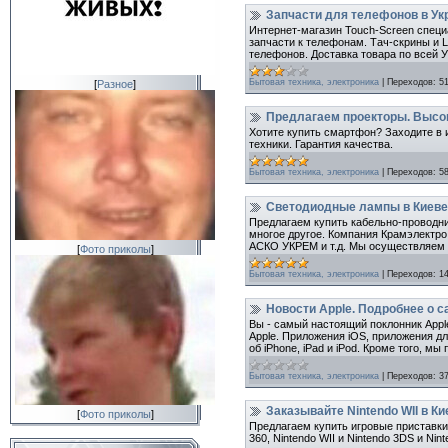
Запчасти для телефонов в Укр
Интернет-магазин Touch-Screen специ
запчасти к телефонам. Тач-скрины и 
телефонов. Доставка товара по всей 
Бытовая техника, электроника
|
Переходов:
5
[
Разное
]
Предлагаем проекторы. Высо
Хотите купить смартфон? Заходите в и
техники. Гарантия качества.
Бытовая техника, электроника
|
Переходов:
5
Светодиодные лампы в Киеве
Предлагаем купить кабельно-проводн
многое другое. Компания Крамэлектро
АСКО УКРЕМ и т.д. Мы осуществляем д
[
Фото приколы
]
Бытовая техника, электроника
|
Переходов:
1
Новости Apple. Подробнее о с
Вы - самый настоящий поклонник Apple
Apple. Приложения iOS, приложения дл
об iPhone, iPad и iPod. Кроме того, 
Бытовая техника, электроника
|
Переходов:
3
Заказывайте Nintendo WII в К
[
Фото приколы
]
Предлагаем купить игровые приставки 
360, Nintendo WII и Nintendo 3DS и N