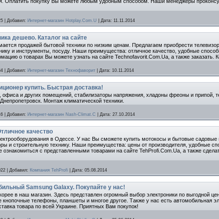
я. Оплатить покупку Вы можете любым удобным способом. Наши менеджеры проконсуль
25
|
Добавил:
Интернет-магазин Hotplay.Com.U
|
Дата:
11.11.2014
ика дешево. Каталог на сайте
ается продажей бытовой техники по низким ценам. Предлагаем приобрести телевизо
нику и инструменты, посуду. Наши преимущества: отличное качество, удобные спосо
ацию о товарах Вы можете узнать на сайте Technofavorit.Com.Ua, а также заказать. К
84
|
Добавил:
Интернет-магазин Технофаворит
|
Дата:
10.11.2014
иционер купить. Быстрая доставка!
 офиса и других помещений, стабилизаторы напряжения, хладоны фреоны и припой, т
. Днепропетровск. Монтаж климатической техники.
16
|
Добавил:
Интернет-магазин Nash-Climat.C
|
Дата:
27.10.2014
Отличное качество
электрооборудования в Одессе. У нас Вы сможете купить мотокосы и бытовые садовые
оры и строительную технику. Наши преимущества: цены от производителя, удобные с
 ознакомиться с представленными товарами на сайте TehProfi.Com.Ua, а также сделат
022
|
Добавил:
Компания TehProfi
|
Дата:
05.08.2014
бильный Samsung Galaxy. Покупайте у нас!
корее в наш магазин. Здесь представлен огромный выбор электроники по выгодной це
е кнопочные телефоны, планшеты и многое другое. Также у нас есть автомобильная эл
ставка товара по всей Украине. Приятных Вам покупок!