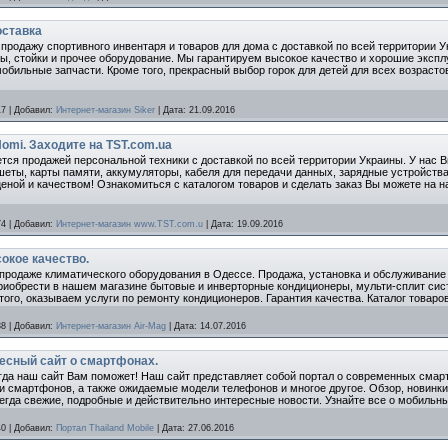
оставка
продажу спортивного инвентаря и товаров для дома с доставкой по всей территории У
 стойки и прочее оборудование. Мы гарантируем высокое качество и хорошие эксплу
обильные запчасти. Кроме того, прекрасный выбор горок для детей для всех возрасто
17
|
Добавил:
Интернет-магазин Siker
|
Дата:
21.09.2016
omi. Заходите на TST.com.ua
тся продажей персональной техники с доставкой по всей территории Украины. У нас 
ты, карты памяти, аккумуляторы, кабеля для передачи данных, зарядные устройства, 
еной и качеством! Ознакомиться с каталогом товаров и сделать заказ Вы можете на 
74
|
Добавил:
Интернет-магазин www.TST.com.u
|
Дата:
19.09.2016
сокое качество.
 продаже климатического оборудования в Одессе. Продажа, установка и обслуживание
риобрести в нашем магазине бытовые и инверторные кондиционеры, мульти-сплит сис
того, оказываем услуги по ремонту кондиционеров. Гарантия качества. Каталог товаров
38
|
Добавил:
Интернет-магазин Air-Mag
|
Дата:
14.07.2016
есный сайт о смартфонах.
гда наш сайт Вам поможет! Наш сайт представляет собой портал о современных сма
 смартфонов, а также ожидаемые модели телефонов и многое другое. Обзор, новинк
егда свежие, подробные и действительно интересные новости. Узнайте все о мобильных
40
|
Добавил:
Портал Thailand Mobile
|
Дата:
27.06.2016