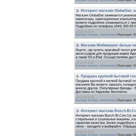
Интернет-магазин GlobalSat:
Магазин GlobalSat занимается реализ
навигаторы, навигационные компьютер
можете подробнее ознакомиться с пре
Подробнее по телефону (044) 303-93-0
Бытовая техника, электроника
|
Переходов:
3
Магазин Мобиняшки: белые че
Ищете, где купить красивый чехол дл
аксессуаров для продукции марки Appl
а также 5S и iPad. Осуществляем дост
Бытовая техника, электроника
|
Переходов:
4
Продажа крупной бытовой тех
Продажа крупной и мелкой бытовой тех
магазине Вы можете заказать холодил
многое другое. Популярные бренды - El
Доставка по Харькову бесплатно.
Бытовая техника, электроника
|
Переходов:
4
Интернет-магазин Bosch-Bt.Co
Интернет-магазин Bosch-Bt.Com.Ua за
стиральные и сушильные машины, хол
гарантию качества. Более подробную 
легко - заходите и выбирайте. Обраща
Бытовая техника, электроника
|
Переходов:
5