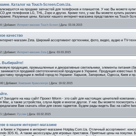
аине. Каталог на Touch-Screen.Com.Ua.
ализируется на продаже запчастей для телефонов и планшетов. У нас Вы можете купит
LCD для телефонов LG, THL, Zopo и других. Кроме того, у нас Вы можете купить разл
Украине. Разумные цены. Каталог нашего интернет-магазина представлен на Touch-Scr
16
|
Добавил:
Интернет-магазин Touch-Screen
|
Дата:
03.04.2015
кое качество
нтернет-магазин Zeta. Широкий ассортимент оргтехники, фото, видео, аудио и TV-техн
82
|
Добавил:
Интернет-магазин Zeta
|
Дата:
03.03.2015
. Выбирайте!
иковую продукцию, промышленные и декоративные светильники, элементы питания (ба
 занимается продажей светотехнической продукции в Украине. Продукция известных бре
оставку продукции в любой город по Украине: Харьков, Запорожье, Одесса, Киев и пр
460
|
Добавил:
Компания Крамэлектро
|
Дата:
19.02.2015
айте.
? Заходите на наш сайт! Проект iWorm - это сайт для настоящих ценителей компании 
я Mac, а также устройства, слухи Apple и многое другое. У нас Вы можете посмотреть
мы предлагаем Вам скачать обои для своих гаджетов. Будем рады видеть Вас на сайте Iw
71
|
Добавил:
Руслан
|
Дата:
03.02.2015
иеве в нашем интернет-магазине
в Киеве и Украине в интернет-магазине Hotplay.Com.Ua. Отличный ассортимент: консоли
intendo 3DS XL. А также аксессуары для игровых приставок. Приятные цены на покупки.