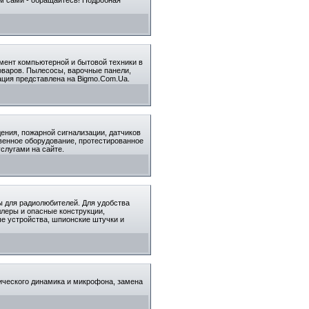
мент компьютерной и бытовой техники в
товаров. Пылесосы, варочные панели,
ация представлена на Bigmo.Com.Ua.
ения, пожарной сигнализации, датчиков
венное оборудование, протестированное
слугами на сайте.
ы для радиолюбителей. Для удобства
ллеры и опасные конструкции,
е устройства, шпионские штучки и
нического динамика и микрофона, замена