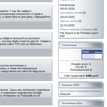
Объявления
[06.05.2025]
краины. У нас Вы найдете
Картофель оптом
(
0
)
атационные показатели. А также в
в, а также батуты для дома. Обращайтесь
[26.03.2025]
Фасоль оптом
(
0
)
[11.02.2025]
Ремонт квартир в Бишкеке
(
0
)
This feature is for Premium users
only!
Вы найдете большой ассортимент
техника Apple и многое другое. Скидки и
нашем сайте TST.com.ua Приятных
Статистика
Онлайн всего:
1
 систем вентиляции и
Гостей:
1
темы, а также вентиляционное
Пользователей:
0
 представлен на сайте Air-Mag.od.ua.
Сайт существует
6496
дней
Купянск ОЛХ
ртфонах. Здесь мы публикуем подробные
Бесплатные объявления Купянск
и и сравнения смартфонов Doodge,
Загрузка
 телефонах на Thaimobile.at.ua!
Основные теги