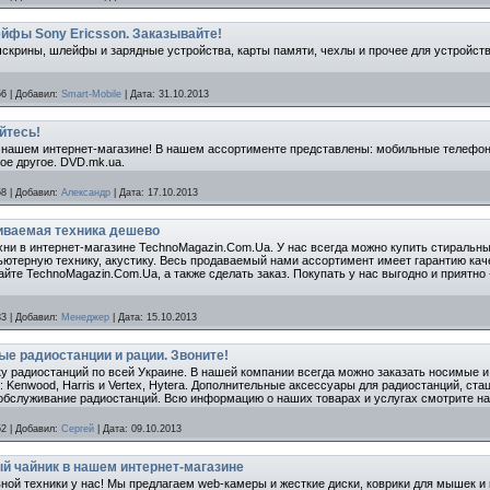
ейфы Sony Ericsson. Заказывайте!
чскрины, шлейфы и зарядные устройства, карты памяти, чехлы и прочее для устройств
56
|
Добавил:
Smart-Mobile
|
Дата:
31.10.2013
йтесь!
 нашем интернет-магазине! В нашем ассортименте представлены: мобильные телефоны
ое другое. DVD.mk.ua.
58
|
Добавил:
Александр
|
Дата:
17.10.2013
иваемая техника дешево
хни в интернет-магазине TechnoMagazin.Com.Ua. У нас всегда можно купить стираль
ьютерную технику, акустику. Весь продаваемый нами ассортимент имеет гарантию ка
йте TechnoMagazin.Com.Ua, а также сделать заказ. Покупать у нас выгодно и приятно 
33
|
Добавил:
Менеджер
|
Дата:
15.10.2013
ые радиостанции и рации. Звоните!
 радиостанций по всей Украине. В нашей компании всегда можно заказать носимые и
 Kenwood, Harris и Vertex, Hytera. Дополнительные аксессуары для радиостанций, ста
бслуживание радиостанций. Всю информацию о наших товарах и услугах смотрите на
52
|
Добавил:
Сергей
|
Дата:
09.10.2013
й чайник в нашем интернет-магазине
ной техники у нас! Мы предлагаем web-камеры и жесткие диски, коврики для мышек и