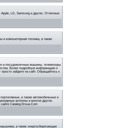
 Apple, LG, Samsung и других. Отличные
 и компьютерная техника, а также
ные и посудомоечные машины, телевизоры
чества. Более подробную информацию о
- просто зайдите на сайт. Обращайтесь к
 портативные, а также автомобильные и
ционарные антенны и многое другое.
 сайте Catalog.Drsua.Com
 наушники, а также энергосберегающие