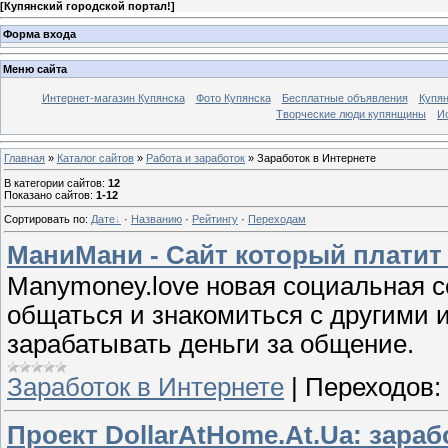
[
Купянский городской портал!
]
Форма входа
Меню сайта
Интернет-магазин Купянска
Фото Купянска
Бесплатные объявления
Купя
Творческие люди купянщины
И
Главная
»
Каталог сайтов
»
Работа и заработок
» Заработок в Интернете
В категории сайтов
:
12
Показано сайтов
:
1-12
Сортировать по
:
Дате
·
Названию
·
Рейтингу
·
Переходам
МаниМани - Сайт который платит
Manymoney.love новая социальная се
общаться и знакомиться с другими 
зарабатывать деньги за общение.
Заработок в Интернете
|
Переходов:
Проект DollarAtHome.At.Ua: зараб