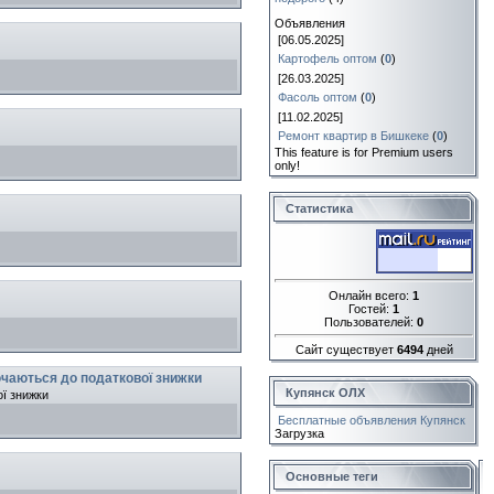
Объявления
[06.05.2025]
Картофель оптом
(
0
)
[26.03.2025]
Фасоль оптом
(
0
)
[11.02.2025]
Ремонт квартир в Бишкеке
(
0
)
This feature is for Premium users
only!
Статистика
Онлайн всего:
1
Гостей:
1
Пользователей:
0
Сайт существует
6494
дней
ючаються до податкової знижки
Купянск ОЛХ
ої знижки
Бесплатные объявления Купянск
Загрузка
Основные теги