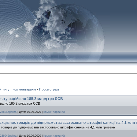
йтингу
·
Комментариям
·
Просмотрам
джету надійшло 185,2 млрд грн ЄСВ
дійшло 185,2 млрд грн ЄСВ
286946galina
|
Дата:
10.09.2020
|
Комментарии (0)
акцизних товарів до підприємства застосовано штрафні санкції на 4,1 млн 
товарів до підприємства застосовано штрафні санкції на 4,1 млн гривень
286946galina
|
Дата:
10.09.2020
|
Комментарии (0)