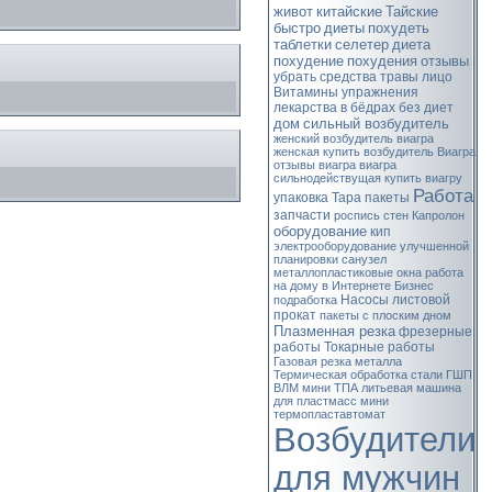
живот
китайские
Тайские
быстро
диеты
похудеть
таблетки
селетер
диета
похудение
похудения
отзывы
убрать
средства
травы
лицо
Витамины
упражнения
лекарства
в бёдрах
без диет
дом
сильный возбудитель
женский возбудитель
виагра
женская
купить возбудитель
Виагра
отзывы виагра
виагра
сильнодействущая
купить виагру
Работа
упаковка
Тара
пакеты
запчасти
роспись стен
Капролон
оборудование
кип
электрооборудование
улучшенной
планировки
санузел
металлопластиковые окна
работа
на дому в Интернете
Бизнес
Насосы
листовой
подработка
прокат
пакеты с плоским дном
Плазменная резка
фрезерные
работы
Токарные работы
Газовая резка металла
Термическая обработка стали
ГШП
ВЛМ
мини ТПА
литьевая машина
для пластмасс
мини
термопластавтомат
Возбудители
для мужчин