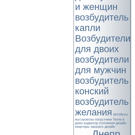
и женщин
возбудитель
капли
Возбудители
для двоих
возбудители
для мужчин
возбудитель
конский
возбудитель
желания
автобусы
мусоровозы
погрузчики
Тепло в
доме
радиатор отопления
дизайн
квартиры
заказать дизайн
Днепр