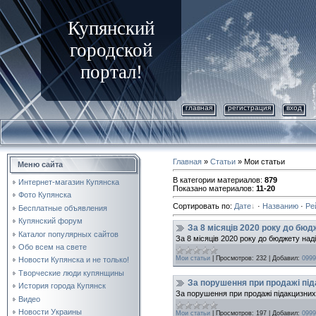
Купянский
городской
портал!
главная
регистрация
вход
Главная
»
Статьи
» Мои статьи
Меню сайта
В категории материалов
:
879
Интернет-магазин Купянска
Показано материалов
:
11-20
Фото Купянска
Сортировать по
:
Дате
·
Названию
·
Ре
Бесплатные объявления
Купянский форум
За 8 місяців 2020 року до бю
Каталог популярных сайтов
За 8 місяців 2020 року до бюджету на
Обо всем на свете
Мои статьи
|
Просмотров:
232
|
Добавил:
0999
Новости Купянска и не только!
Творческие люди купянщины
За порушення при продажі під
История города Купянск
За порушення при продажі підакцизних 
Видео
Новости Украины
Мои статьи
|
Просмотров:
197
|
Добавил:
0999