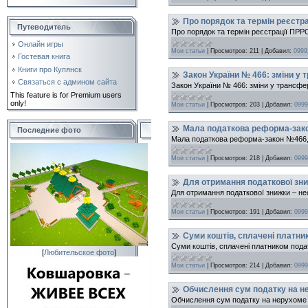
Про порядок та термін реєстр
Путеводитель
Про порядок та термін реєстрації ПРР
Онлайн игры
Мои статьи
|
Просмотров:
211
|
Добавил:
0999
Гостевая книга
Книги про Купянск
Закон України № 466: зміни у
Связаться с админом сайта
Закон України № 466: зміни у трансфе
This feature is for Premium users
only!
Мои статьи
|
Просмотров:
203
|
Добавил:
0999
Мала податкова реформа-зако
Последние фото
Мала податкова реформа-закон №466, 
Мои статьи
|
Просмотров:
218
|
Добавил:
0999
Для отримання податкової зни
Для отримання податкової знижки – не
Мои статьи
|
Просмотров:
191
|
Добавил:
0999
Суми коштів, сплачені платни
Суми коштів, сплачені платником пода
[
Любительское фото
]
Мои статьи
|
Просмотров:
214
|
Добавил:
0999
Обчислення сум податку на не
Обчислення сум податку на нерухоме м