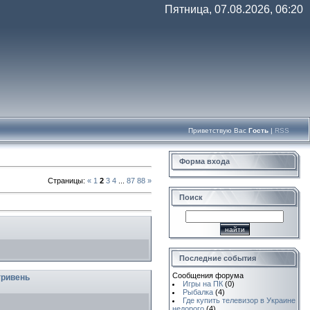
Пятница, 07.08.2026, 06:20
Приветствую Вас
Гость
|
RSS
Форма входа
Страницы
:
«
1
2
3
4
...
87
88
»
Поиск
Последние события
Сообщения форума
гривень
Игры на ПК
(0)
Рыбалка
(4)
Где купить телевизор в Украине
недорого
(4)