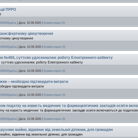
ації ПРРО
О
286946galina
|
Дата:
10.09.2020
|
Комментарии (0)
 трансфертному ціноутворенні
ртному ціноутворенні
286946galina
|
Дата:
10.09.2020
|
Комментарии (0)
н №466, суттєво удосконалює роботу Електронного кабінету
суттєво удосконалює роботу Електронного кабінету
286946galina
|
Дата:
10.09.2020
|
Комментарии (0)
жки – необхідно підтвердити витрати
обхідно підтвердити витрати
286946galina
|
Дата:
10.09.2020
|
Комментарии (0)
ком податку на користь медичних та фармацевтичних закладів освіти вкл
тку на користь медичних та фармацевтичних закладів освіти включаються до податков
286946galina
|
Дата:
10.09.2020
|
Комментарии (0)
рухоме майно, відмінне від земельної ділянки, для громадян
айно, відмінне від земельної ділянки, для громадян