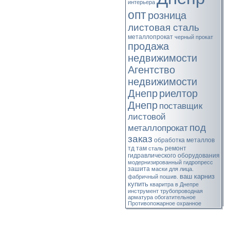
интерьера
опт
розница
листовая сталь
металлопрокат
черный прокат
продажа
недвижимости
Агентство
недвижимости
Днепр
риелтор
Днепр
поставщик
листовой
под
металлопрокат
заказ
обработка металлов
тд там
ремонт
сталь
гидравлического оборудования
модернизированный гидропресс
зашита
маски для лица.
ваш карниз
фабричный пошив.
купить
кваритра в Днепре
инструмент
трубопроводная
арматура
обогатительное
Противопожарное
охранное