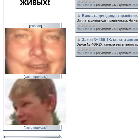
Мои статьи
|
Просмотров:
232
|
Добавил:
0999
Виплата дивідендів працівни
Виплата дивідендів працівникам. Чи 
[
Разное
]
Мои статьи
|
Просмотров:
223
|
Добавил:
0999
Закон № 466-1Х: сплата земел
Закон № 466-1Х: сплата земельного по
Мои статьи
|
Просмотров:
217
|
Добавил:
0999
[
Фото приколы
]
[
Фото приколы
]