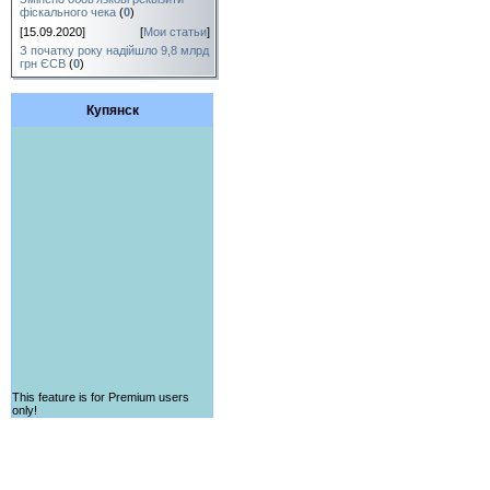
фіскального чека
(
0
)
[15.09.2020]
[
Мои статьи
]
З початку року надійшло 9,8 млрд
грн ЄСВ
(
0
)
Купянск
This feature is for Premium users
only!