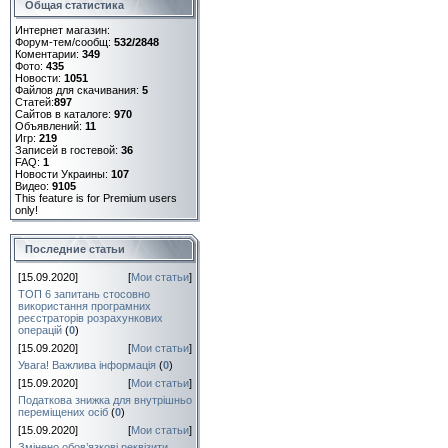
Общая статистика
Интернет магазин:
Форум-тем/сообщ:
532/2848
Коментарии:
349
Фото:
435
Новости:
1051
Файлов для скачивания:
5
Статей:
897
Сайтов в каталоге:
970
Объявлений:
11
Игр:
219
Записей в гостевой:
36
FAQ:
1
Новости Украины:
107
Видео:
9105
This feature is for Premium users
only!
Последние статьи
[15.09.2020]
[
Мои статьи
]
ТОП 6 запитань стосовно
використання програмних
реєстраторів розрахункових
операцій
(
0
)
[15.09.2020]
[
Мои статьи
]
Увага! Важлива інформація
(
0
)
[15.09.2020]
[
Мои статьи
]
Податкова знижка для внутрішньо
переміщених осіб
(
0
)
[15.09.2020]
[
Мои статьи
]
Змінено обов’язкові реквізити