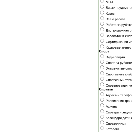
MLM
Биржи трудоустр
Курсы
Все о работе
Работа за рубеж
Дистанционная р
Заработок в Инт
Сертификация и 
Кадровые агентс
Спорт
Виды спорта
Спорт за рубежо
Знаменитые спо
Спортивные клуб
Спортивный тота
Соревнования, ч
Справки
Адреса и телеф
Расписания тран
Афиша
Словари и энцик
Календари дат и
Справочники
Каталоги