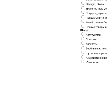
Одежда, обувь
Транспортные ус
Подарки, украше
Продукты питани
Хозяйственно-б
Прочие товары и
Юмор
Абсурдизмы
Приколы
Анекдоты
Весёлые картинк
Шутки и афориз
Юмористические
Юмористы