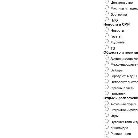
Целительство
Мистика и паран
Эзотерика
НЛО
Новости и СМИ
Новости
Газеты
Журналы
ТВ
Общество и полити
Армия и вооруже
Международные 
Выборы
Города от А до Я
Неправительстве
Органы власти
Политика
Отдых и развлечен
Активный отдых
Открытки и фото
Игры
Путешествия и т
Кино/видео
Развлечения