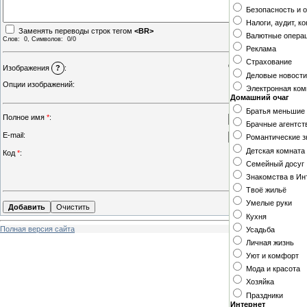
Безопасность и 
Налоги, аудит, к
Заменять переводы строк тегом
<BR>
Валютные опера
Слов:
0
, Символов:
0/0
Реклама
Страхование
Стандартный загруз
Изображения
?
:
Деловые новости
Опции изображений:
Электронная ко
Поставить водяно
Домашний очаг
Братья меньшие
Полное имя
*
:
Брачные агентст
E-mail:
Романтические з
Детская комната
Код
*
:
Семейный досуг
Знакомства в Ин
Твоё жильё
Умелые руки
Кухня
Полная версия сайта
Усадьба
Личная жизнь
Уют и комфорт
Мода и красота
Хозяйка
Праздники
Интернет