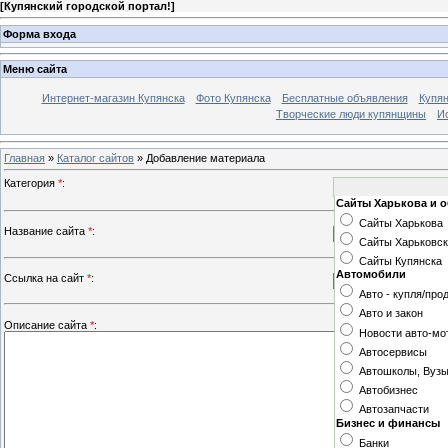
[
Купянский городской портал!
]
Форма входа
Меню сайта
Интернет-магазин Купянска
Фото Купянска
Бесплатные объявления
Купя
Творческие люди купянщины
И
Главная
»
Каталог сайтов
» Добавление материала
Категория
*
:
Сайты Харькова и 
Сайты Харькова
Название сайта
*
:
Сайты Харьковск
Сайты Купянска
Автомобили
Ссылка на сайт
*
:
Авто - купля/про
Авто и закон
Описание сайта
*
:
Новости авто-мо
Автосервисы
Автошколы, Вуз
Автобизнес
Автозапчасти
Бизнес и финансы
Банки