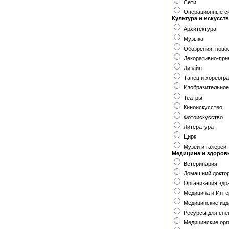
Сети
Операционные с
Культура и искусст
Архитектура
Музыка
Обозрения, ново
Декоративно-при
Дизайн
Танец и хореогр
Изобразительное
Театры
Киноискусство
Фотоискусство
Литература
Цирк
Музеи и галереи
Медицина и здоров
Ветеринария
Домашний докто
Организация здр
Медицина и Инте
Медицинские изд
Ресурсы для спе
Медицинские орг