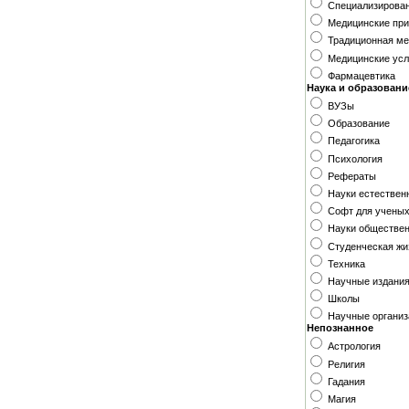
Специализирова
Медицинские при
Традиционная м
Медицинские усл
Фармацевтика
Наука и образовани
ВУЗы
Образование
Педагогика
Психология
Рефераты
Науки естествен
Софт для учены
Науки обществе
Студенческая жи
Техника
Научные издания
Школы
Научные организ
Непознанное
Астрология
Религия
Гадания
Магия