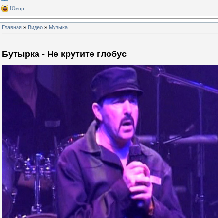
Юмор
Главная
»
Видео
»
Музыка
Бутырка - Не крутите глобус