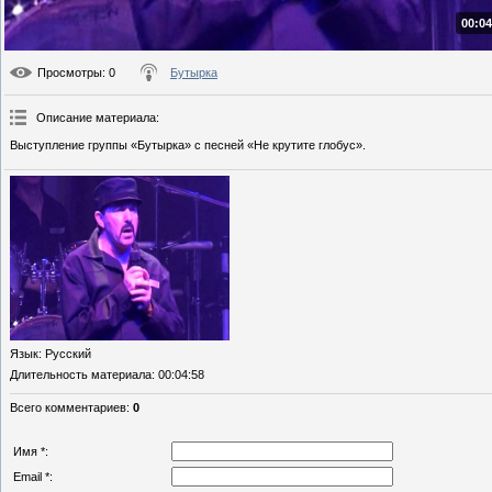
00:04
Просмотры
: 0
Бутырка
Описание материала
:
Выступление группы «Бутырка» с песней «Не крутите глобус».
Язык
: Русский
Длительность материала
: 00:04:58
Всего комментариев
:
0
Имя *:
Email *: