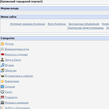
[
Купянский городской портал!
]
Форма входа
Меню сайта
Интернет-магазин Купянска
Фото Купянска
Бесплатные объявления
Купя
Творческие люди купянщины
И
Categories
Другое
Компьютерные игры
Красота и здоровье
Люди и блоги
Музыка
Общество
Путешествия и события
Развлечения
Сериалы
Спорт
Транспорт
Фильмы и анимация
Хобби и образование