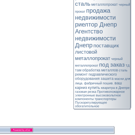
сталь
металлопрокат
черный
продажа
прокат
недвижимости
риелтор Днепр
Агентство
недвижимости
Днепр
поставщик
листовой
металлопрокат
черный
под заказ
тд
металлопрокат
там
обработка металлов
сталь
ремонт гидравлического
оборудования
зашита
маски для
ваш
лица. фабричный пошив.
карниз
купить
кваритра в Днепре
газовая резка
Противопожарное
электронные
высоковольтное
компоненты
транспортеры
Пускорегулирующее
обогатительное