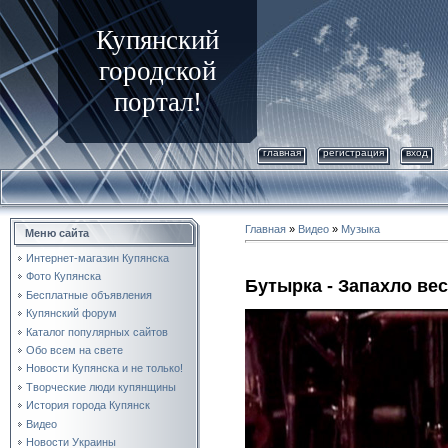
Купянский
городской
портал!
главная
регистрация
вход
Главная
»
Видео
»
Музыка
Меню сайта
Интернет-магазин Купянска
Фото Купянска
Бутырка - Запахло ве
Бесплатные объявления
Купянский форум
Каталог популярных сайтов
Обо всем на свете
Новости Купянска и не только!
Творческие люди купянщины
История города Купянск
Видео
Новости Украины