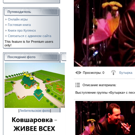
Путеводитель
Онлайн игры
Гостевая книга
Книги про Купянск
Связаться с админом сайта
This feature is for Premium users
only!
Последние фото
Просмотры
: 0
Бутырка
Описание материала
:
Выступление группы «Бутырка» с пес
[
Любительское фото
]