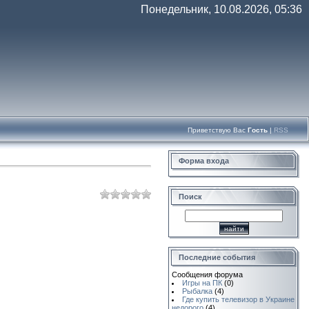
Понедельник, 10.08.2026, 05:36
Приветствую Вас
Гость
|
RSS
Форма входа
Поиск
Последние события
Сообщения форума
Игры на ПК
(0)
Рыбалка
(4)
Где купить телевизор в Украине
недорого
(4)