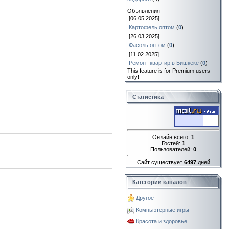
Объявления
[06.05.2025]
Картофель оптом
(
0
)
[26.03.2025]
Фасоль оптом
(
0
)
[11.02.2025]
Ремонт квартир в Бишкеке
(
0
)
This feature is for Premium users
only!
Статистика
Онлайн всего:
1
Гостей:
1
Пользователей:
0
Сайт существует
6497
дней
Категории каналов
Другое
Компьютерные игры
Красота и здоровье