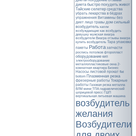
диета
быстро
похудеть
живот
Тайские
селетер
средства
убрать
лекарства
в бёдрах
упражнения
Витамины
без
дом
сильный
диет
лицо
травы
возбудитель
капли
возбуждающие
как возбудить
девушку
мужская виагра
возбудители
Виагра
отзывы виагра
Тара
упаковка
купить возбудитель
Работа
пакеты
запчасти
роспись потолков
фторопласт
оборудование
кип
электрооборудование
металлопластиковые окна
2-
комнатная квартира
Бизнес
Насосы
листовой прокат
flat
Плазменная резка
bottom
фрезерные работы
Токарные
работы
Газовая резка металла
ВЛМ
мини ТПА
гидравлический
шприцевой пресс
ГШП
вертикальная литьевая машина
возбудитель
желания
Возбудители
для двоих