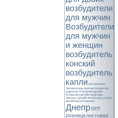
возбудители
для мужчин
Возбудители
для мужчин
и женщин
возбудитель
конский
возбудитель
капли
мусоровозы
Экскаваторы
монтаж
Конвектор
радиатор отопления
дизайн
интерьера
дизайн квартиры
заказать дизайн интерьера
услуги
дизайнера интерьера
Днепр
опт
розница
листовая