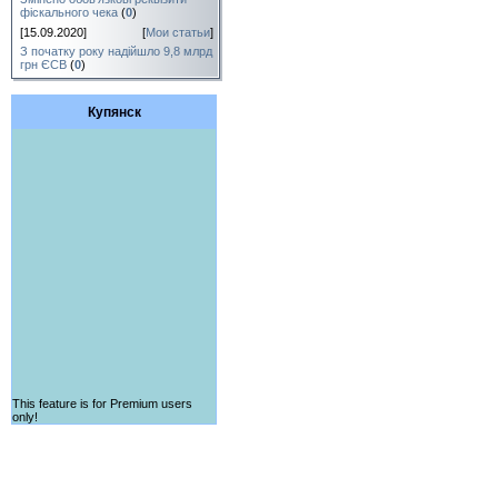
фіскального чека
(
0
)
[15.09.2020]
[
Мои статьи
]
З початку року надійшло 9,8 млрд
грн ЄСВ
(
0
)
Купянск
This feature is for Premium users
only!