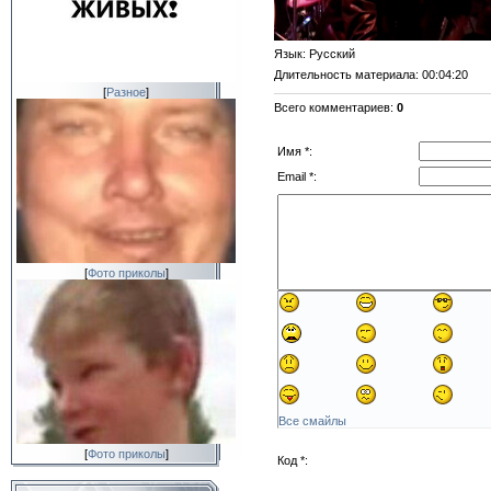
Язык
: Русский
Длительность материала
: 00:04:20
[
Разное
]
Всего комментариев
:
0
Имя *:
Email *:
[
Фото приколы
]
Все смайлы
[
Фото приколы
]
Код *: