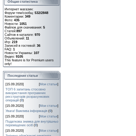
Общая статистика
Интернет магазин:
Форум-тем/сообщ:
532/2848
Коментарии:
349
Фото:
435
Новости:
1051
Файлов для скачивания:
5
Статей:
897
Сайтов в каталоге:
970
Объявлений:
11
Игр:
219
Записей в гостевой:
36
FAQ:
1
Новости Украины:
107
Видео:
9105
This feature is for Premium users
only!
Последние статьи
[15.09.2020]
[
Мои статьи
]
ТОП 6 запитань стосовно
використання програмних
реєстраторів розрахункових
операцій
(
0
)
[15.09.2020]
[
Мои статьи
]
Увага! Важлива інформація
(
0
)
[15.09.2020]
[
Мои статьи
]
Податкова знижка для внутрішньо
переміщених осіб
(
0
)
[15.09.2020]
[
Мои статьи
]
Змінено обов’язкові реквізити