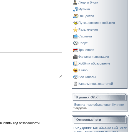
Люди и блоги
Музыка
Общество
Путешествия и события
Развлечения
Сериалы
Спорт
Транспорт
Фильмы и анимация
Хобби и образование
Юмор
Все каналы
Каналы пользователей
Купянск ОЛХ
Бесплатные объявления Купянск
Загрузка
Основные теги
похудения
китайские
таблетки
диеты
похудение
отзывы