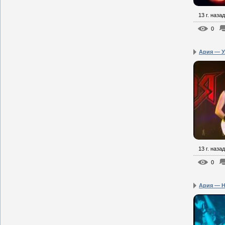
13 г. назад
0
Ария — Ул
13 г. назад
0
Ария — Не