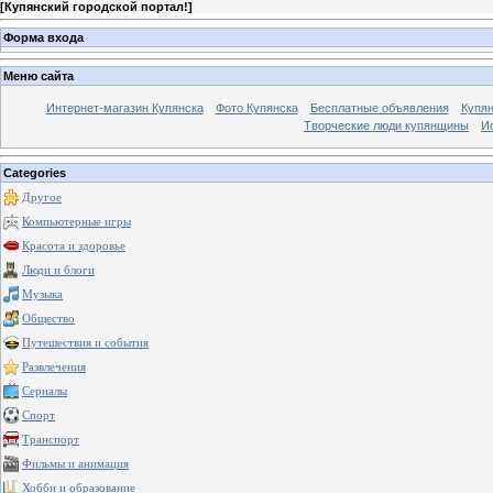
[
Купянский городской портал!
]
Форма входа
Меню сайта
Интернет-магазин Купянска
Фото Купянска
Бесплатные объявления
Купя
Творческие люди купянщины
И
Categories
Другое
Компьютерные игры
Красота и здоровье
Люди и блоги
Музыка
Общество
Путешествия и события
Развлечения
Сериалы
Спорт
Транспорт
Фильмы и анимация
Хобби и образование