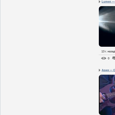
Lumen — Н
13 г. назад
0
Ария — Ос