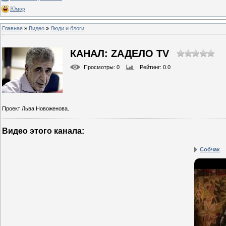
Юмор
Главная
»
Видео
»
Люди и блоги
КАНАЛ: ZАДЕЛО TV
Просмотры
: 0
Рейтинг
: 0.0
Проект Льва Новоженова.
Видео этого канала
:
Собчак