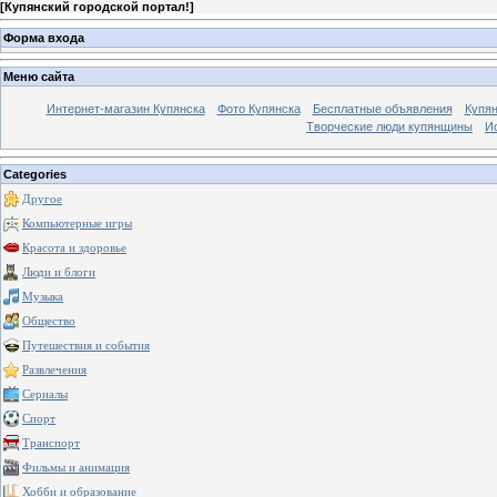
[
Купянский городской портал!
]
Форма входа
Меню сайта
Интернет-магазин Купянска
Фото Купянска
Бесплатные объявления
Купя
Творческие люди купянщины
И
Categories
Другое
Компьютерные игры
Красота и здоровье
Люди и блоги
Музыка
Общество
Путешествия и события
Развлечения
Сериалы
Спорт
Транспорт
Фильмы и анимация
Хобби и образование