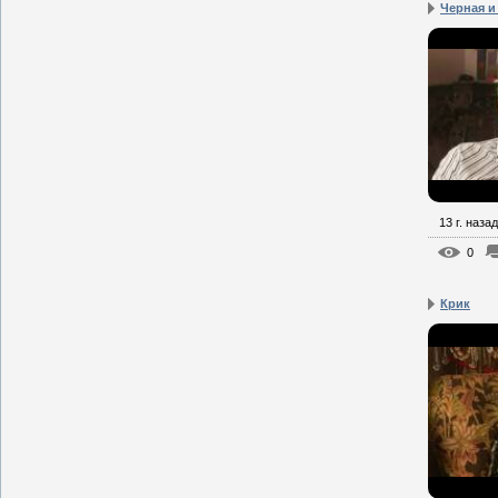
Черная и
13 г. назад
0
Крик