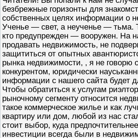
Читатели! Вы попали к нам не случ
безбрежные горизонты для знакомст
собственных целях информации о н
Ученье — свет, а неученье — тьма. Т
кто предупрежден — вооружен. На н
продавать недвижимость, не подвер
защититься от опытных авантюристо
рынка недвижимости, , я не говорю 
конкурентом, юридически науськанны
информации с нашего сайта будет д
Чтобы обратиться к услугам риэлтор
рыночному сегменту относится недви
такое коммерческое жилье и как луч
квартиру или дом, любой из нас ста
стоит выбор, куда предпочтительне
инвестиции всегда были в недвижим