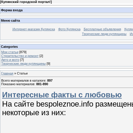
[
Купянский городской портал!
]
Форма входа
Меню сайта
Интернет-магазин Купянска
Фото Купянска
Бесплатные объявления
Купя
Творческие люди купянщины
И
Categories
Мои статьи
[879]
Строительство и ремонт
[2]
Авто и мото
[7]
Творческие люди купянщины
[9]
Главная
»
Статьи
Всего материалов в каталоге
:
897
Показано материалов
:
881-890
Интересные факты c любовью
На сайте bespoleznoe.info размеще
некоторые из них: