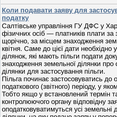
Коли подавати заяву для застосу
податку
Салтівське управління ГУ ДФС у Харк
фізичних осіб — платників плати за
щорічно, за місцем знаходження земе
квітня. Саме до цієї дати необхідно
ділянок, які мають пільги подати до
знаходження земельної ділянки про 
ділянки для застосування пільги.
Пільга починає застосовуватись до 
податкового (звітного) періоду, у яко
Тобто якщо у встановлений термін т
контролюючого органу відповідну зая
оподатковуватимуться усі земельні ді
ділянки, на яку подано заяву у попер