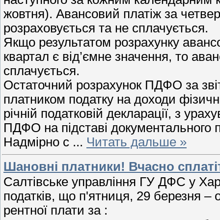
жовтня). Авансовий платіж за четве
розраховується та не сплачується.
Якщо результатом розрахунку аванс
квартал є від’ємне значення, то аван
сплачується.
Остаточний розрахунок ПДФО за звіт
платником податку на доходи фізични
річній податковій декларації, з ура
ПДФО на підставі документального п
Надмірно с
...
Читать дальше »
Шановні платники! Вчасно сплаті
Салтівське управління ГУ ДФС у Харк
податків, що п'ятниця, 29 березня – 
рентної плати за :