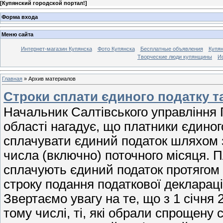
[
Купянский городской портал!
]
Форма входа
Меню сайта
Интернет-магазин Купянска
Фото Купянска
Бесплатные объявления
Купя
Творческие люди купянщины
И
Главная
»
Архив материалов
Строки сплати єдиного податку т
Начальник Салтівського управління 
області нагадує, що платники єдиного
сплачувати єдиний податок шляхом з
числа (включно) поточного місяця. П
сплачують єдиний податок протягом 
строку подання податкової декларації
Звертаємо увагу на те, що з 1 січня 
тому числі, ті, які обрали спрощену