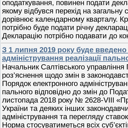
оподаткування, повинен подати декла
якому відбувся перехід на загальну 
дорівнює календарному кварталу. Крі
потрібно буде подати річну декларац
Декларацію потрібно подавати до к
З 1 липня 2019 року буде введен
адміністрування реалізації пальн
Начальник Салтівського управління 
роз’яснення щодо змін в законодавст
Порядок електронного адмініструванн
пального відповідно до змін до Подат
листопада 2018 року № 2628-VIII «П
України та деяких інших законодавч
адміністрування та перегляду ставок 
Норма стосуватиметься всіх суб’єкті