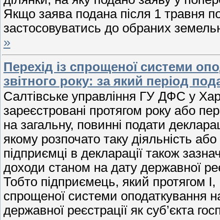
Якщо заява подана після 1 травня по
застосовуватись до обраних земельн
»
Перехід із спрощеної системи оп
звітного року: за який період по
Салтівське управління ГУ ДФС у Харк
зареєстровані протягом року або пе
на загальну, повинні подати декларац
якому розпочато таку діяльність або
підприємці в декларації також зазн
доходи станом на дату державної ре
Тобто підприємець, який протягом І, І
спрощеної системи оподаткування на
державної реєстрації як суб’єкта го