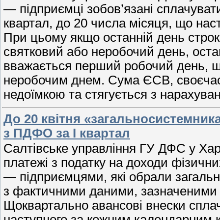
— підприємці зобов’язані сплачува
квартал, до 20 числа місяця, що нас
При цьому якщо останній день строк
святковий або неробочий день, оста
вважається перший робочий день, щ
неробочим днем. Сума ЄСВ, своєчасн
недоїмкою та стягується з нарахува
До 20 квітня «загальносистемник
з ПДФО за I квартал
Салтівське управління ГУ ДФС у Харк
платежі з податку на доходи фізичн
— підприємцями, які обрали загальн
з фактичними даними, зазначеними у 
Щоквартально авансові внески спла
наступного за кожним календарним кв