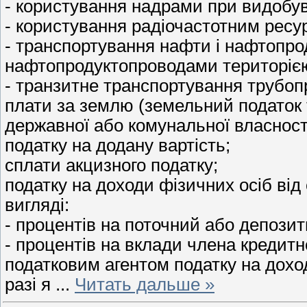
- користування надрами при видобув
- користування радіочастотним ресу
- транспортування нафти і нафтопр
нафтопродуктопроводами територією
- транзитне транспортування трубоп
плати за землю (земельний податок 
державної або комунальної власності
податку на додану вартість;
сплати акцизного податку;
податку на доходи фізичних осіб від
вигляді:
- процентів на поточний або депозит
- процентів на вклади члена кредитн
податковим агентом податку на доход
разі я
...
Читать дальше »